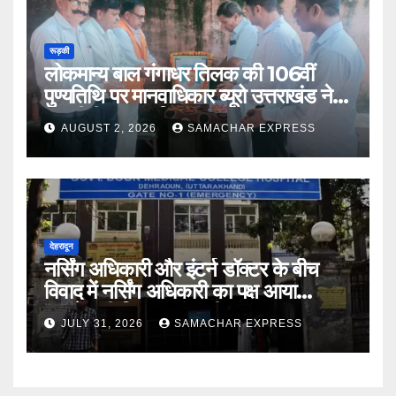
रूड़की
लोकमान्य बाल गंगाधर तिलक की 106वीं
पुण्यतिथि पर मानवाधिकार ब्यूरो उत्तराखंड ने दी
भावभीनी श्रद्धांजलि
AUGUST 2, 2026
SAMACHAR EXPRESS
देहरादून
नर्सिंग अधिकारी और इंटर्न डॉक्टर के बीच
विवाद में नर्सिंग अधिकारी का पक्ष आया
सामने,करी निष्पक्ष जांच की मांग
JULY 31, 2026
SAMACHAR EXPRESS