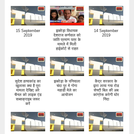
15 September
झबरेड़ा विधायक
14 September
2019
देशराज कर्णवाल को
2019
जाति प्रमाण पत्र के
मामले में मिली
हाईकोर्ट से राहत
सुदेश हत्याकांड का
झबरेड़ा के पनियाला
केंद्र सरकार के
खुलासा क्या है पूरा
चंदा पुर मे गोगा
द्वारा लाया गया रोड
मामला देखिए अरे
महाडी मेले का
सेफ्टी बिल की अब
चैनल को लाइक एंड
आयोजन
कांग्रेस करेगी घोर
सब्सक्राइब जरूर
निंदा
करें