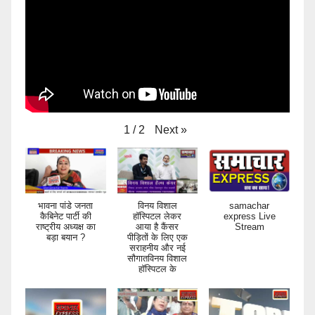
Next
»
1
/
2
भावना पांडे जनता
विनय विशाल
samachar
कैबिनेट पार्टी की
हॉस्पिटल लेकर
express Live
राष्ट्रीय अध्यक्ष का
आया है कैंसर
Stream
बड़ा बयान ?
पीड़ितों के लिए एक
सराहनीय और नई
सौगातविनय विशाल
हॉस्पिटल के