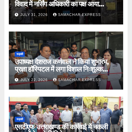
विवाद में नर्सिंग अधिकारी का पक्ष आया
सामने,करी निष्पक्ष जांच की मांग
JULY 31, 2026
SAMACHAR EXPRESS
रूड़की
उपाध्यक्ष देशराज कर्णवाल ने किया शुभारंभ,
प्रज्ञा हॉस्पिटल में लगा विशाल निःशुल्क
चिकित्सा शिविर डॉ दिनेश त्रिपाठी बोले मानव
JULY 22, 2026
SAMACHAR EXPRESS
सेवा भगवान की सेवा
रूड़की
एसटीएफ उत्तराखण्ड की कार्रवाई में नकली