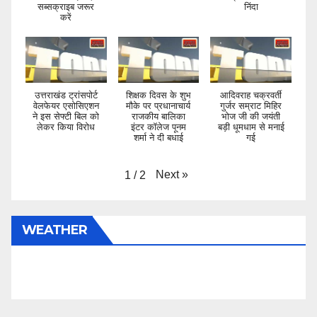
सब्सक्राइब जरूर
निंदा
करें
उत्तराखंड ट्रांसपोर्ट
शिक्षक दिवस के शुभ
आदिवराह चक्रवर्ती
वेलफेयर एसोसिएशन
मौके पर प्रधानाचार्य
गुर्जर सम्राट मिहिर
ने इस सेफ्टी बिल को
राजकीय बालिका
भोज जी की जयंती
लेकर किया विरोध
इंटर कॉलेज पूनम
बड़ी धूमधाम से मनाई
शर्मा ने दी बधाई
गई
Next
»
1
/
2
WEATHER