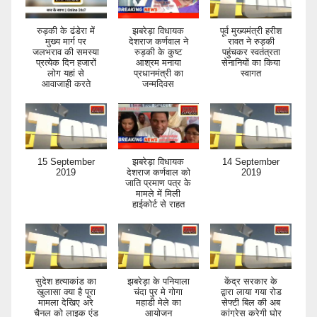
रुड़की के ढंडेरा में
झबरेड़ा विधायक
पूर्व मुख्यमंत्री हरीश
मुख्य मार्ग पर
देशराज कर्णवाल ने
रावत ने रुड़की
जलभराव की समस्या
रुड़की के कुष्ट
पहुंचकर स्वतंत्रता
प्रत्येक दिन हजारों
आश्रम मनाया
सेनानियों का किया
लोग यहां से
प्रधानमंत्री का
स्वागत
आवाजाही करते
जन्मदिवस
15 September
झबरेड़ा विधायक
14 September
2019
देशराज कर्णवाल को
2019
जाति प्रमाण पत्र के
मामले में मिली
हाईकोर्ट से राहत
सुदेश हत्याकांड का
झबरेड़ा के पनियाला
केंद्र सरकार के
खुलासा क्या है पूरा
चंदा पुर मे गोगा
द्वारा लाया गया रोड
मामला देखिए अरे
महाडी मेले का
सेफ्टी बिल की अब
चैनल को लाइक एंड
आयोजन
कांग्रेस करेगी घोर