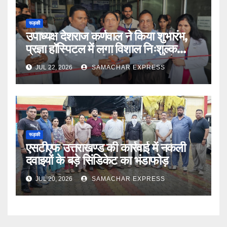
रूड़की
उपाध्यक्ष देशराज कर्णवाल ने किया शुभारंभ,
प्रज्ञा हॉस्पिटल में लगा विशाल निःशुल्क
चिकित्सा शिविर डॉ दिनेश त्रिपाठी बोले मानव
JUL 22, 2026
SAMACHAR EXPRESS
सेवा भगवान की सेवा
रूड़की
एसटीएफ उत्तराखण्ड की कार्रवाई में नकली
दवाइयों के बड़े सिंडिकेट का भंडाफोड़
JUL 20, 2026
SAMACHAR EXPRESS