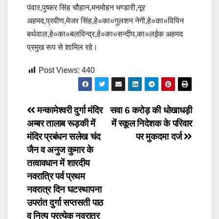
पंवार,पुष्कर सिंह चौहान,मनमोहन भण्डारी,नूर
अहमद,प्रवीण,मेजर सिंह,हे०का०गुलशन नेगी,हे०का०विपिन
बर्थवाल,हे०का०बलविन्द्र,हे०का०सन्दीप,का०लईक अहमद
प्रमुख रूप से शामिल रहे।
Post Views:
440
Post
मन्कामेश्वरी दुर्गा मंदिर
सवा 6 करोड़ की धोखाधड़ी
अम्बर तालाब रूड़की में
में स्कूल निदेशक के परिवार
navigation
मंदिर प्रबंधन सलेख चंद
पर मुकदमा दर्ज
जैन व अनुज कुमार के
तत्वावधान में शारदीय
नवरात्रि पर्व प्रथम
नवरात्र दिन घटस्थापना
उपरांत दुर्गा सप्तसती पाठ
व नित्य प्रत्येक नवरात्र