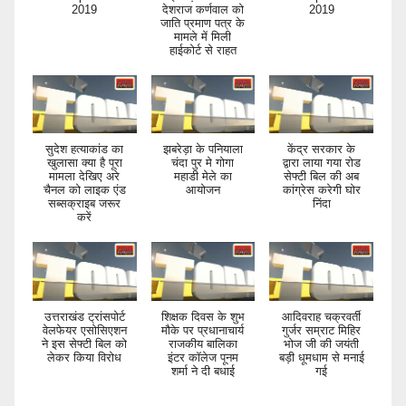
2019
देशराज कर्णवाल को
2019
जाति प्रमाण पत्र के
मामले में मिली
हाईकोर्ट से राहत
सुदेश हत्याकांड का
झबरेड़ा के पनियाला
केंद्र सरकार के
खुलासा क्या है पूरा
चंदा पुर मे गोगा
द्वारा लाया गया रोड
मामला देखिए अरे
महाडी मेले का
सेफ्टी बिल की अब
चैनल को लाइक एंड
आयोजन
कांग्रेस करेगी घोर
सब्सक्राइब जरूर
निंदा
करें
उत्तराखंड ट्रांसपोर्ट
शिक्षक दिवस के शुभ
आदिवराह चक्रवर्ती
वेलफेयर एसोसिएशन
मौके पर प्रधानाचार्य
गुर्जर सम्राट मिहिर
ने इस सेफ्टी बिल को
राजकीय बालिका
भोज जी की जयंती
लेकर किया विरोध
इंटर कॉलेज पूनम
बड़ी धूमधाम से मनाई
शर्मा ने दी बधाई
गई