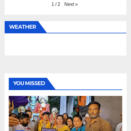
Next
»
1
/
2
WEATHER
YOU MISSED