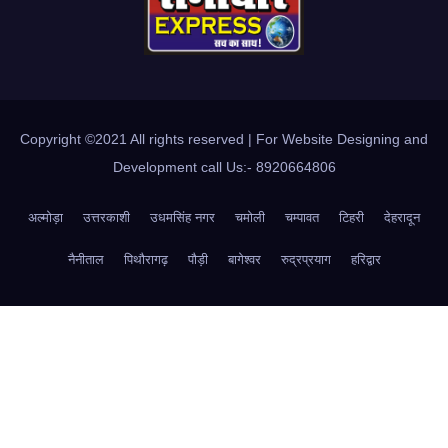
Copyright ©2021 All rights reserved | For Website Designing and
Development call Us:- 8920664806
अल्मोड़ा
उत्तरकाशी
उधमसिंह नगर
चमोली
चम्पावत
टिहरी
देहरादून
नैनीताल
पिथौरागढ़
पौड़ी
बागेश्वर
रुद्रप्रयाग
हरिद्वार