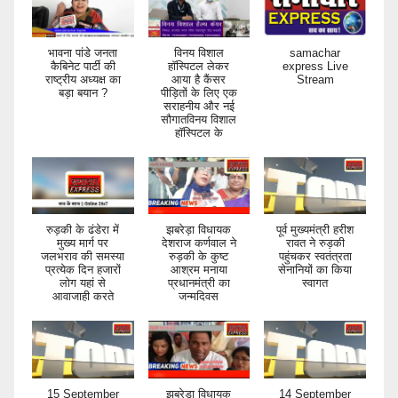
भावना पांडे जनता
विनय विशाल
samachar
कैबिनेट पार्टी की
हॉस्पिटल लेकर
express Live
राष्ट्रीय अध्यक्ष का
आया है कैंसर
Stream
बड़ा बयान ?
पीड़ितों के लिए एक
सराहनीय और नई
सौगातविनय विशाल
हॉस्पिटल के
रुड़की के ढंडेरा में
झबरेड़ा विधायक
पूर्व मुख्यमंत्री हरीश
मुख्य मार्ग पर
देशराज कर्णवाल ने
रावत ने रुड़की
जलभराव की समस्या
रुड़की के कुष्ट
पहुंचकर स्वतंत्रता
प्रत्येक दिन हजारों
आश्रम मनाया
सेनानियों का किया
लोग यहां से
प्रधानमंत्री का
स्वागत
आवाजाही करते
जन्मदिवस
15 September
झबरेड़ा विधायक
14 September