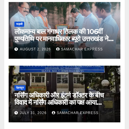
रूड़की
लोकमान्य बाल गंगाधर तिलक की 106वीं
पुण्यतिथि पर मानवाधिकार ब्यूरो उत्तराखंड ने दी
भावभीनी श्रद्धांजलि
AUGUST 2, 2026
SAMACHAR EXPRESS
देहरादून
नर्सिंग अधिकारी और इंटर्न डॉक्टर के बीच
विवाद में नर्सिंग अधिकारी का पक्ष आया
सामने,करी निष्पक्ष जांच की मांग
JULY 31, 2026
SAMACHAR EXPRESS