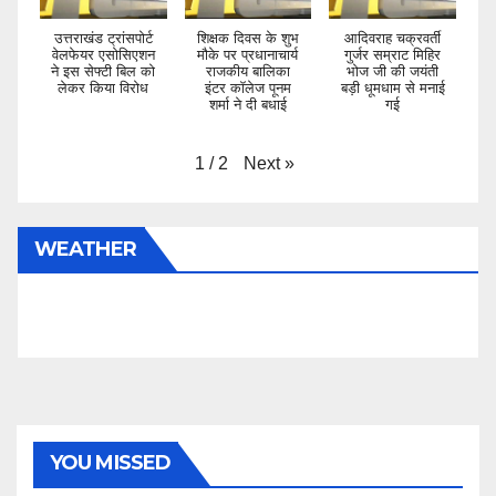
उत्तराखंड ट्रांसपोर्ट
शिक्षक दिवस के शुभ
आदिवराह चक्रवर्ती
वेलफेयर एसोसिएशन
मौके पर प्रधानाचार्य
गुर्जर सम्राट मिहिर
ने इस सेफ्टी बिल को
राजकीय बालिका
भोज जी की जयंती
लेकर किया विरोध
इंटर कॉलेज पूनम
बड़ी धूमधाम से मनाई
शर्मा ने दी बधाई
गई
Next
»
1
/
2
WEATHER
YOU MISSED