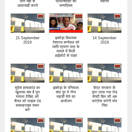
लोग यहां से
प्रधानमंत्री का
स्वागत
आवाजाही करते
जन्मदिवस
15 September
झबरेड़ा विधायक
14 September
2019
देशराज कर्णवाल को
2019
जाति प्रमाण पत्र के
मामले में मिली
हाईकोर्ट से राहत
सुदेश हत्याकांड का
झबरेड़ा के पनियाला
केंद्र सरकार के
खुलासा क्या है पूरा
चंदा पुर मे गोगा
द्वारा लाया गया रोड
मामला देखिए अरे
महाडी मेले का
सेफ्टी बिल की अब
चैनल को लाइक एंड
आयोजन
कांग्रेस करेगी घोर
सब्सक्राइब जरूर
निंदा
करें