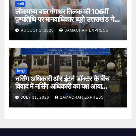
रूड़की
लोकमान्य बाल गंगाधर तिलक की 106वीं
पुण्यतिथि पर मानवाधिकार ब्यूरो उत्तराखंड ने दी
भावभीनी श्रद्धांजलि
AUGUST 2, 2026
SAMACHAR EXPRESS
देहरादून
नर्सिंग अधिकारी और इंटर्न डॉक्टर के बीच
विवाद में नर्सिंग अधिकारी का पक्ष आया
सामने,करी निष्पक्ष जांच की मांग
JULY 31, 2026
SAMACHAR EXPRESS