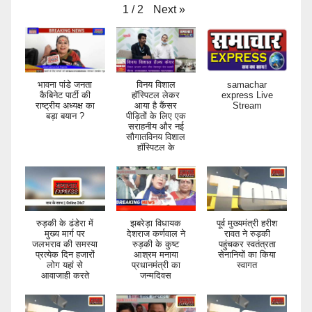
Next
»
1
/
2
भावना पांडे जनता
विनय विशाल
samachar
कैबिनेट पार्टी की
हॉस्पिटल लेकर
express Live
राष्ट्रीय अध्यक्ष का
आया है कैंसर
Stream
बड़ा बयान ?
पीड़ितों के लिए एक
सराहनीय और नई
सौगातविनय विशाल
हॉस्पिटल के
रुड़की के ढंडेरा में
झबरेड़ा विधायक
पूर्व मुख्यमंत्री हरीश
मुख्य मार्ग पर
देशराज कर्णवाल ने
रावत ने रुड़की
जलभराव की समस्या
रुड़की के कुष्ट
पहुंचकर स्वतंत्रता
प्रत्येक दिन हजारों
आश्रम मनाया
सेनानियों का किया
लोग यहां से
प्रधानमंत्री का
स्वागत
आवाजाही करते
जन्मदिवस