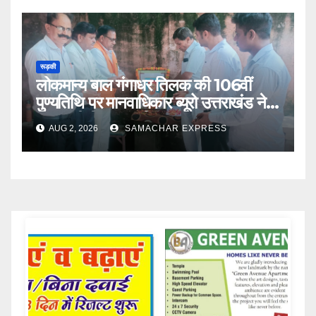
रूड़की
लोकमान्य बाल गंगाधर तिलक की 106वीं
पुण्यतिथि पर मानवाधिकार ब्यूरो उत्तराखंड ने
दी भावभीनी श्रद्धांजलि
AUG 2, 2026
SAMACHAR EXPRESS