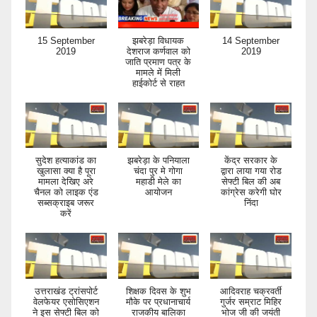
15 September
झबरेड़ा विधायक
14 September
2019
देशराज कर्णवाल को
2019
जाति प्रमाण पत्र के
मामले में मिली
हाईकोर्ट से राहत
सुदेश हत्याकांड का
झबरेड़ा के पनियाला
केंद्र सरकार के
खुलासा क्या है पूरा
चंदा पुर मे गोगा
द्वारा लाया गया रोड
मामला देखिए अरे
महाडी मेले का
सेफ्टी बिल की अब
चैनल को लाइक एंड
आयोजन
कांग्रेस करेगी घोर
सब्सक्राइब जरूर
निंदा
करें
उत्तराखंड ट्रांसपोर्ट
शिक्षक दिवस के शुभ
आदिवराह चक्रवर्ती
वेलफेयर एसोसिएशन
मौके पर प्रधानाचार्य
गुर्जर सम्राट मिहिर
ने इस सेफ्टी बिल को
राजकीय बालिका
भोज जी की जयंती