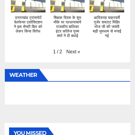
उत्तराखंड ट्रांसपोर्ट
शिक्षक दिवस के शुभ
आदिवराह चक्रवर्ती
वेलफेयर एसोसिएशन
मौके पर प्रधानाचार्य
गुर्जर सम्राट मिहिर
ने इस सेफ्टी बिल को
राजकीय बालिका
भोज जी की जयंती
लेकर किया विरोध
इंटर कॉलेज पूनम
बड़ी धूमधाम से मनाई
शर्मा ने दी बधाई
गई
Next
»
1
/
2
WEATHER
YOU MISSED