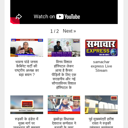
Next
»
1
/
2
भावना पांडे जनता
विनय विशाल
samachar
कैबिनेट पार्टी की
हॉस्पिटल लेकर
express Live
राष्ट्रीय अध्यक्ष का
आया है कैंसर
Stream
बड़ा बयान ?
पीड़ितों के लिए एक
सराहनीय और नई
सौगातविनय विशाल
हॉस्पिटल के
रुड़की के ढंडेरा में
झबरेड़ा विधायक
पूर्व मुख्यमंत्री हरीश
मुख्य मार्ग पर
देशराज कर्णवाल ने
रावत ने रुड़की
जलभराव की समस्या
रुड़की के कुष्ट
पहुंचकर स्वतंत्रता