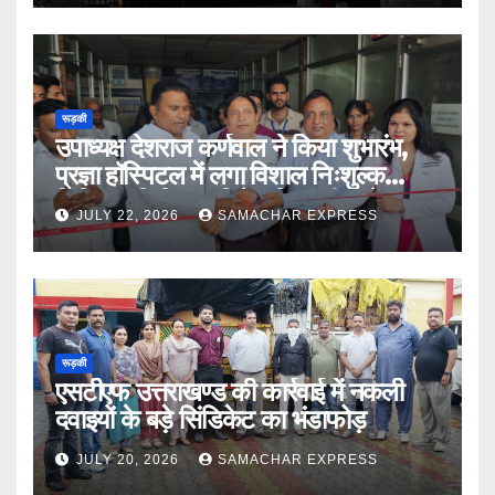
रूड़की
उपाध्यक्ष देशराज कर्णवाल ने किया शुभारंभ,
प्रज्ञा हॉस्पिटल में लगा विशाल निःशुल्क
चिकित्सा शिविर डॉ दिनेश त्रिपाठी बोले मानव
JULY 22, 2026
SAMACHAR EXPRESS
सेवा भगवान की सेवा
रूड़की
एसटीएफ उत्तराखण्ड की कार्रवाई में नकली
दवाइयों के बड़े सिंडिकेट का भंडाफोड़
JULY 20, 2026
SAMACHAR EXPRESS