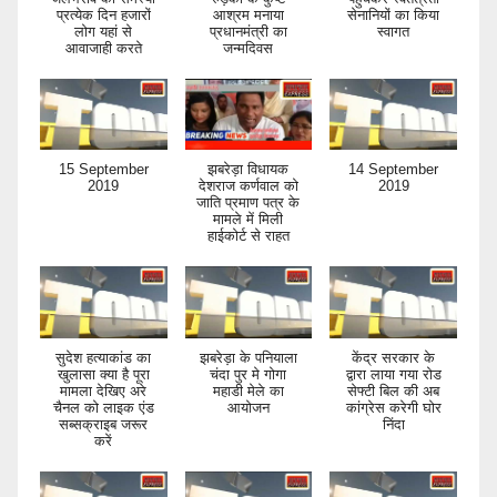
प्रत्येक दिन हजारों
आश्रम मनाया
सेनानियों का किया
लोग यहां से
प्रधानमंत्री का
स्वागत
आवाजाही करते
जन्मदिवस
15 September
झबरेड़ा विधायक
14 September
2019
देशराज कर्णवाल को
2019
जाति प्रमाण पत्र के
मामले में मिली
हाईकोर्ट से राहत
सुदेश हत्याकांड का
झबरेड़ा के पनियाला
केंद्र सरकार के
खुलासा क्या है पूरा
चंदा पुर मे गोगा
द्वारा लाया गया रोड
मामला देखिए अरे
महाडी मेले का
सेफ्टी बिल की अब
चैनल को लाइक एंड
आयोजन
कांग्रेस करेगी घोर
सब्सक्राइब जरूर
निंदा
करें