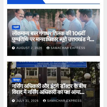
रूड़की
लोकमान्य बाल गंगाधर तिलक की 106वीं
पुण्यतिथि पर मानवाधिकार ब्यूरो उत्तराखंड ने दी
भावभीनी श्रद्धांजलि
AUGUST 2, 2026
SAMACHAR EXPRESS
देहरादून
नर्सिंग अधिकारी और इंटर्न डॉक्टर के बीच
विवाद में नर्सिंग अधिकारी का पक्ष आया
सामने,करी निष्पक्ष जांच की मांग
JULY 31, 2026
SAMACHAR EXPRESS