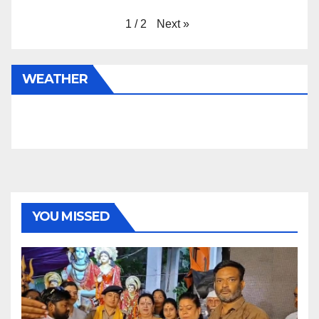
Next
»
1
/
2
WEATHER
YOU MISSED