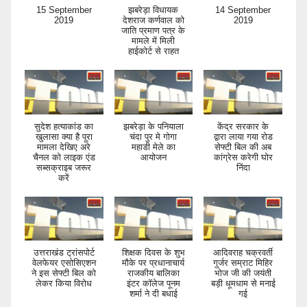
15 September
झबरेड़ा विधायक
14 September
2019
देशराज कर्णवाल को
2019
जाति प्रमाण पत्र के
मामले में मिली
हाईकोर्ट से राहत
सुदेश हत्याकांड का
झबरेड़ा के पनियाला
केंद्र सरकार के
खुलासा क्या है पूरा
चंदा पुर मे गोगा
द्वारा लाया गया रोड
मामला देखिए अरे
महाडी मेले का
सेफ्टी बिल की अब
चैनल को लाइक एंड
आयोजन
कांग्रेस करेगी घोर
सब्सक्राइब जरूर
निंदा
करें
उत्तराखंड ट्रांसपोर्ट
शिक्षक दिवस के शुभ
आदिवराह चक्रवर्ती
वेलफेयर एसोसिएशन
मौके पर प्रधानाचार्य
गुर्जर सम्राट मिहिर
ने इस सेफ्टी बिल को
राजकीय बालिका
भोज जी की जयंती
लेकर किया विरोध
इंटर कॉलेज पूनम
बड़ी धूमधाम से मनाई
शर्मा ने दी बधाई
गई