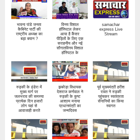
भावना पांडे जनता
विनय विशाल
samachar
कैबिनेट पार्टी की
हॉस्पिटल लेकर
express Live
राष्ट्रीय अध्यक्ष का
आया है कैंसर
Stream
बड़ा बयान ?
पीड़ितों के लिए एक
सराहनीय और नई
सौगातविनय विशाल
हॉस्पिटल के
रुड़की के ढंडेरा में
झबरेड़ा विधायक
पूर्व मुख्यमंत्री हरीश
मुख्य मार्ग पर
देशराज कर्णवाल ने
रावत ने रुड़की
जलभराव की समस्या
रुड़की के कुष्ट
पहुंचकर स्वतंत्रता
प्रत्येक दिन हजारों
आश्रम मनाया
सेनानियों का किया
लोग यहां से
प्रधानमंत्री का
स्वागत
आवाजाही करते
जन्मदिवस