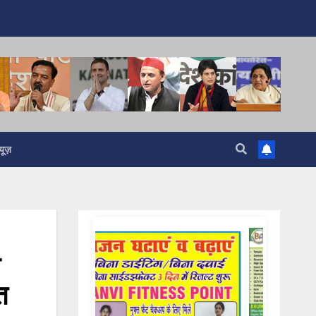
यूज़
त
Samachar Express