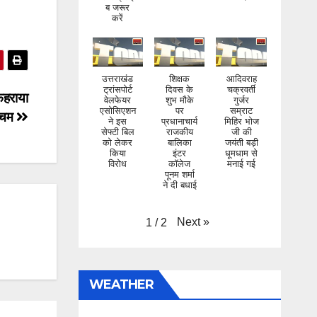
करें
उत्तराखंड
शिक्षक
आदिवराह
ट्रांसपोर्ट
दिवस के
चक्रवर्ती
वेलफेयर
शुभ मौके
गुर्जर
फहराया
एसोसिएशन
पर
सम्राट
ने इस
प्रधानाचार्य
मिहिर भोज
रचम
सेफ्टी बिल
राजकीय
जी की
को लेकर
बालिका
जयंती बड़ी
किया
इंटर
धूमधाम से
विरोध
कॉलेज
मनाई गई
पूनम शर्मा
ने दी बधाई
Next
»
1
/
2
WEATHER