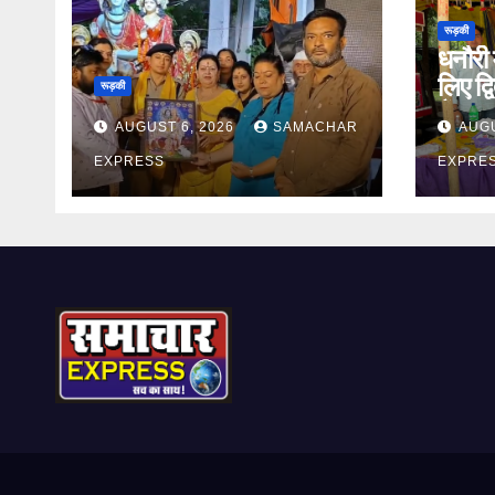
रूड़की
धनौरी 
लिए द्
रूड़की
कैंप 
AUGUST 6, 2026
SAMACHAR
AUGU
EXPRESS
EXPRE