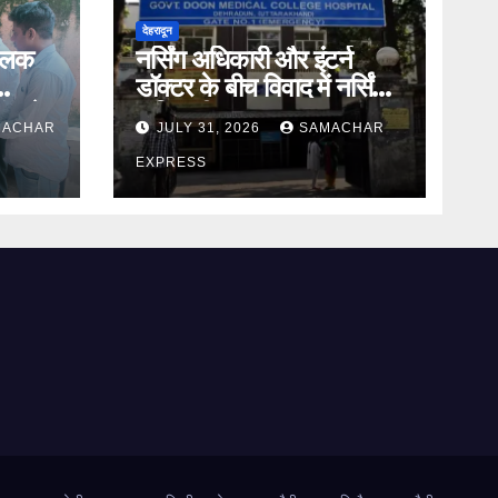
देहरादून
तिलक
नर्सिंग अधिकारी और इंटर्न
डॉक्टर के बीच विवाद में नर्सिंग
ंड ने
अधिकारी का पक्ष आया
MACHAR
JULY 31, 2026
SAMACHAR
सामने,करी निष्पक्ष जांच की मांग
EXPRESS