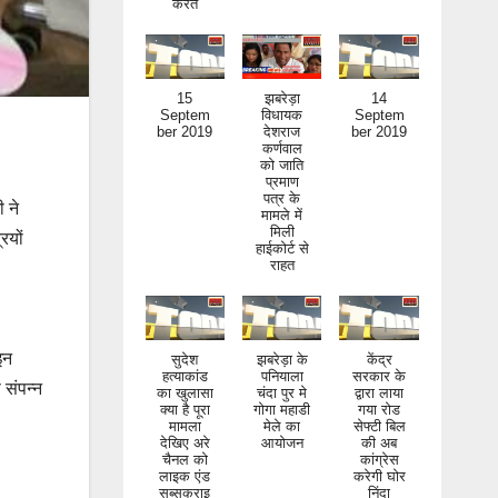
15
झबरेड़ा
14
Septem
विधायक
Septem
ber 2019
देशराज
ber 2019
कर्णवाल
को जाति
प्रमाण
पत्र के
मामले में
 ने
मिली
हाईकोर्ट से
ियों
राहत
सुदेश
झबरेड़ा के
केंद्र
इन
हत्याकांड
पनियाला
सरकार के
का खुलासा
चंदा पुर मे
द्वारा लाया
 संपन्न
क्या है पूरा
गोगा महाडी
गया रोड
मामला
मेले का
सेफ्टी बिल
देखिए अरे
आयोजन
की अब
चैनल को
कांग्रेस
लाइक एंड
करेगी घोर
सब्सक्राइ
निंदा
ब जरूर