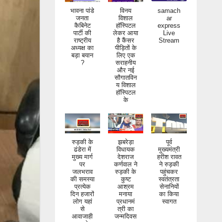
भावना पांडे
विनय
samach
जनता
विशाल
ar
कैबिनेट
हॉस्पिटल
express
पार्टी की
लेकर आया
Live
राष्ट्रीय
है कैंसर
Stream
अध्यक्ष का
पीड़ितों के
बड़ा बयान
लिए एक
?
सराहनीय
और नई
सौगातविन
य विशाल
हॉस्पिटल
के
रुड़की के
झबरेड़ा
पूर्व
ढंडेरा में
विधायक
मुख्यमंत्री
मुख्य मार्ग
देशराज
हरीश रावत
पर
कर्णवाल ने
ने रुड़की
जलभराव
रुड़की के
पहुंचकर
की समस्या
कुष्ट
स्वतंत्रता
प्रत्येक
आश्रम
सेनानियों
दिन हजारों
मनाया
का किया
लोग यहां
प्रधानमं
स्वागत
से
त्री का
आवाजाही
जन्मदिवस
करते