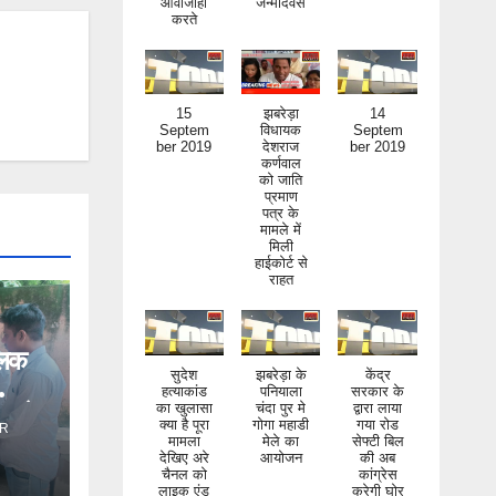
15
झबरेड़ा
14
Septem
विधायक
Septem
ber 2019
देशराज
ber 2019
कर्णवाल
को जाति
प्रमाण
पत्र के
मामले में
मिली
हाईकोर्ट से
राहत
सुदेश
झबरेड़ा के
केंद्र
िलक
हत्याकांड
पनियाला
सरकार के
का खुलासा
चंदा पुर मे
द्वारा लाया
क्या है पूरा
गोगा महाडी
गया रोड
ंड ने
मामला
मेले का
सेफ्टी बिल
देखिए अरे
आयोजन
की अब
R
चैनल को
कांग्रेस
लाइक एंड
करेगी घोर
सब्सक्राइ
निंदा
ब जरूर