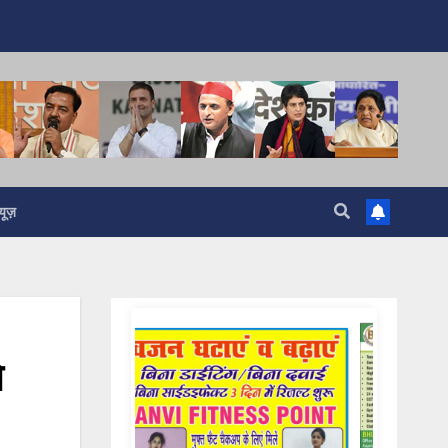
यूज़
े