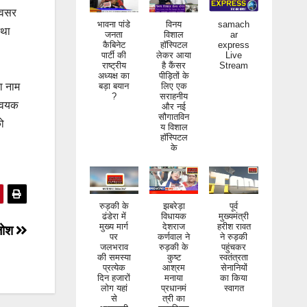
भावना पांडे
विनय
samach
 अवसर
जनता
विशाल
ar
कैबिनेट
हॉस्पिटल
express
तथा
पार्टी की
लेकर आया
Live
राष्ट्रीय
है कैंसर
Stream
अध्यक्ष का
पीड़ितों के
बड़ा बयान
लिए एक
?
सराहनीय
ा नाम
और नई
सौगातविन
न्वयक
य विशाल
हॉस्पिटल
को
के
रुड़की के
झबरेड़ा
पूर्व
ढंडेरा में
विधायक
मुख्यमंत्री
मुख्य मार्ग
देशराज
हरीश रावत
पर
कर्णवाल ने
ने रुड़की
जलभराव
रुड़की के
पहुंचकर
 जोश
की समस्या
कुष्ट
स्वतंत्रता
प्रत्येक
आश्रम
सेनानियों
दिन हजारों
मनाया
का किया
लोग यहां
प्रधानमं
स्वागत
से
त्री का
आवाजाही
जन्मदिवस
करते