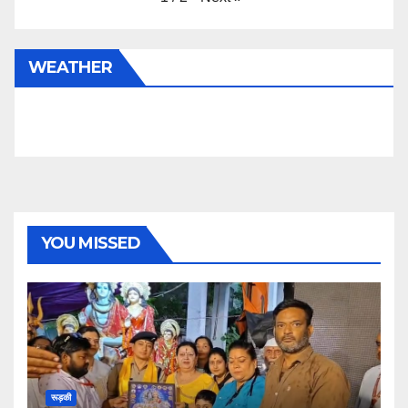
WEATHER
YOU MISSED
रूड़की