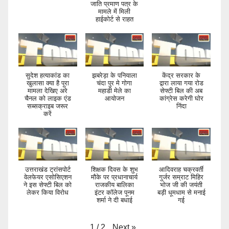
जाति प्रमाण पत्र के
मामले में मिली
हाईकोर्ट से राहत
सुदेश हत्याकांड का
झबरेड़ा के पनियाला
केंद्र सरकार के
खुलासा क्या है पूरा
चंदा पुर मे गोगा
द्वारा लाया गया रोड
मामला देखिए अरे
महाडी मेले का
सेफ्टी बिल की अब
चैनल को लाइक एंड
आयोजन
कांग्रेस करेगी घोर
सब्सक्राइब जरूर
निंदा
करें
उत्तराखंड ट्रांसपोर्ट
शिक्षक दिवस के शुभ
आदिवराह चक्रवर्ती
वेलफेयर एसोसिएशन
मौके पर प्रधानाचार्य
गुर्जर सम्राट मिहिर
ने इस सेफ्टी बिल को
राजकीय बालिका
भोज जी की जयंती
लेकर किया विरोध
इंटर कॉलेज पूनम
बड़ी धूमधाम से मनाई
शर्मा ने दी बधाई
गई
Next
»
1
/
2