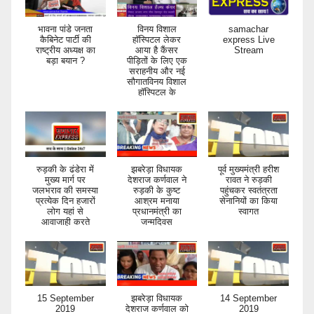
भावना पांडे जनता
विनय विशाल
samachar
कैबिनेट पार्टी की
हॉस्पिटल लेकर
express Live
राष्ट्रीय अध्यक्ष का
आया है कैंसर
Stream
बड़ा बयान ?
पीड़ितों के लिए एक
सराहनीय और नई
सौगातविनय विशाल
हॉस्पिटल के
रुड़की के ढंडेरा में
झबरेड़ा विधायक
पूर्व मुख्यमंत्री हरीश
मुख्य मार्ग पर
देशराज कर्णवाल ने
रावत ने रुड़की
जलभराव की समस्या
रुड़की के कुष्ट
पहुंचकर स्वतंत्रता
प्रत्येक दिन हजारों
आश्रम मनाया
सेनानियों का किया
लोग यहां से
प्रधानमंत्री का
स्वागत
आवाजाही करते
जन्मदिवस
15 September
झबरेड़ा विधायक
14 September
2019
देशराज कर्णवाल को
2019