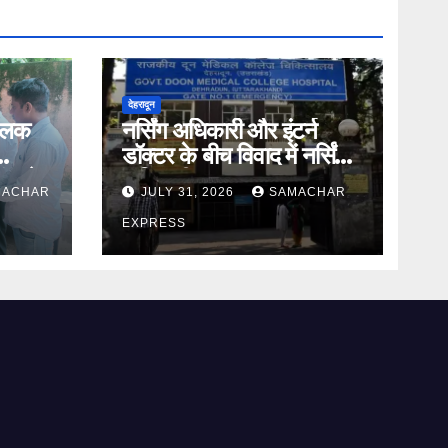
देहरादून
तिलक
नर्सिंग अधिकारी और इंटर्न
डॉक्टर के बीच विवाद में नर्सिंग
ंड ने
अधिकारी का पक्ष आया
MACHAR
JULY 31, 2026
SAMACHAR
सामने,करी निष्पक्ष जांच की मांग
EXPRESS