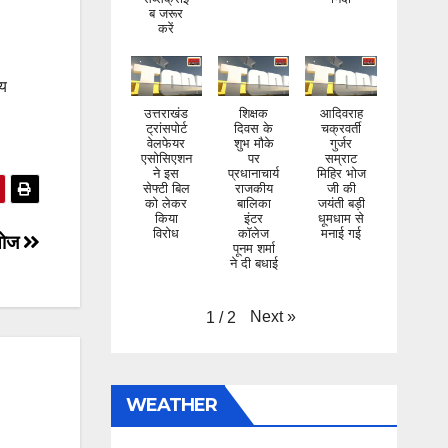
करें
ीय
उत्तराखंड
शिक्षक
आदिवराह
ट्रांसपोर्ट
दिवस के
चक्रवर्ती
वेलफेयर
शुभ मौके
गुर्जर
एसोसिएशन
पर
सम्राट
ने इस
प्रधानाचार्य
मिहिर भोज
सेफ्टी बिल
राजकीय
जी की
को लेकर
बालिका
जयंती बड़ी
किया
इंटर
धूमधाम से
विरोध
कॉलेज
मनाई गई
पूनम शर्मा
आयोज
ने दी बधाई
Next
»
1
/
2
WEATHER