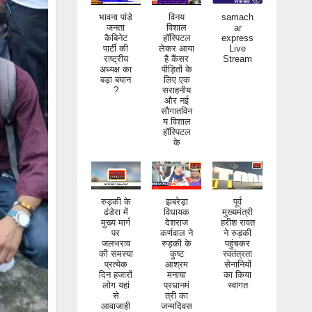
भावना पांडे
विनय
samach
जनता
विशाल
ar
कैबिनेट
हॉस्पिटल
express
पार्टी की
लेकर आया
Live
राष्ट्रीय
है कैंसर
Stream
अध्यक्ष का
पीड़ितों के
बड़ा बयान
लिए एक
?
सराहनीय
और नई
सौगातविन
य विशाल
हॉस्पिटल
के
रुड़की के
झबरेड़ा
पूर्व
ढंडेरा में
विधायक
मुख्यमंत्री
मुख्य मार्ग
देशराज
हरीश रावत
पर
कर्णवाल ने
ने रुड़की
जलभराव
रुड़की के
पहुंचकर
की समस्या
कुष्ट
स्वतंत्रता
प्रत्येक
आश्रम
सेनानियों
दिन हजारों
मनाया
का किया
लोग यहां
प्रधानमं
स्वागत
से
त्री का
आवाजाही
जन्मदिवस
करते