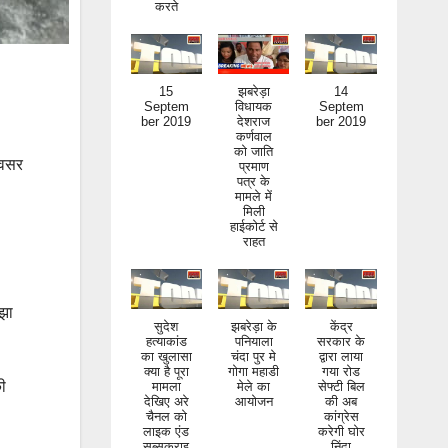
15
झबरेड़ा
14
Septem
विधायक
Septem
ber 2019
देशराज
ber 2019
कर्णवाल
को जाति
प्रमाण
अवसर
पत्र के
मामले में
मिली
हाईकोर्ट से
राहत
सुदेश
झबरेड़ा के
केंद्र
ाझा
हत्याकांड
पनियाला
सरकार के
का खुलासा
चंदा पुर मे
द्वारा लाया
क्या है पूरा
गोगा महाडी
गया रोड
मामला
मेले का
सेफ्टी बिल
देखिए अरे
आयोजन
की अब
की
चैनल को
कांग्रेस
लाइक एंड
करेगी घोर
सब्सक्राइ
निंदा
ब जरूर