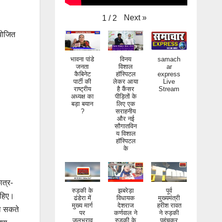
Next
»
1
/
2
योजित
भावना पांडे
विनय
samach
जनता
विशाल
ar
कैबिनेट
हॉस्पिटल
express
पार्टी की
लेकर आया
Live
राष्ट्रीय
है कैंसर
Stream
अध्यक्ष का
पीड़ितों के
बड़ा बयान
लिए एक
?
सराहनीय
और नई
सौगातविन
य विशाल
हॉस्पिटल
के
ात्र-
रुड़की के
झबरेड़ा
पूर्व
ाहिए।
ढंडेरा में
विधायक
मुख्यमंत्री
मुख्य मार्ग
देशराज
हरीश रावत
दल सकते
पर
कर्णवाल ने
ने रुड़की
जलभराव
रुड़की के
पहुंचकर