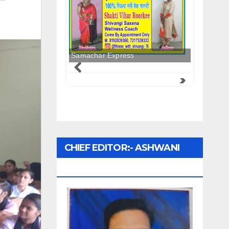
Samachar Express
CHIEF EDITOR:- ASHWANI
UPADHYAY