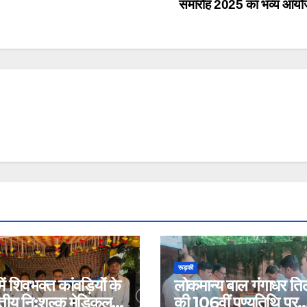
समारोह 2025 का भव्य आय
रूड़की
ें शिवभक्त कांवड़ियों के
लोकमान्य बाल गंगाधर त
वितीय नि:शुल्क मेडिकल
की 106वीं पुण्यतिथि पर