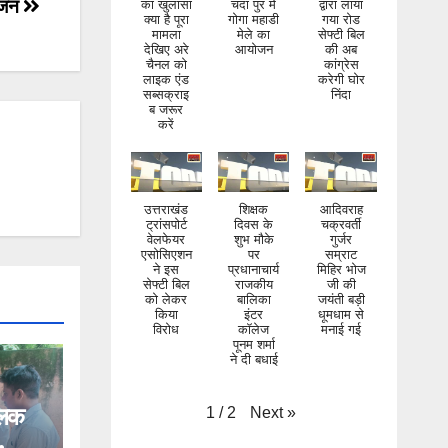
ोजन
का खुलासा
चंदा पुर मे
द्वारा लाया
क्या है पूरा
गोगा महाडी
गया रोड
मामला
मेले का
सेफ्टी बिल
देखिए अरे
आयोजन
की अब
चैनल को
कांग्रेस
लाइक एंड
करेगी घोर
सब्सक्राइ
निंदा
ब जरूर
करें
उत्तराखंड
शिक्षक
आदिवराह
ट्रांसपोर्ट
दिवस के
चक्रवर्ती
वेलफेयर
शुभ मौके
गुर्जर
एसोसिएशन
पर
सम्राट
ने इस
प्रधानाचार्य
मिहिर भोज
सेफ्टी बिल
राजकीय
जी की
को लेकर
बालिका
जयंती बड़ी
किया
इंटर
धूमधाम से
विरोध
कॉलेज
मनाई गई
पूनम शर्मा
ने दी बधाई
िलक
Next
»
1
/
2