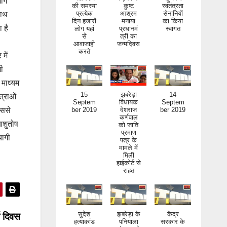
भाग
की समस्या
कुष्ट
स्वतंत्रता
प्रत्येक
आश्रम
सेनानियों
साथ
दिन हजारों
मनाया
का किया
 है
लोग यहां
प्रधानमं
स्वागत
से
त्री का
आवाजाही
जन्मदिवस
करते
में
भी
 माध्यम
15
झबरेड़ा
14
त्राओं
Septem
विधायक
Septem
इससे
ber 2019
देशराज
ber 2019
कर्णवाल
आशुतोष
को जाति
प्रमाण
यागी
पत्र के
मामले में
मिली
हाईकोर्ट से
राहत
सुदेश
झबरेड़ा के
केंद्र
ा दिवस
हत्याकांड
पनियाला
सरकार के