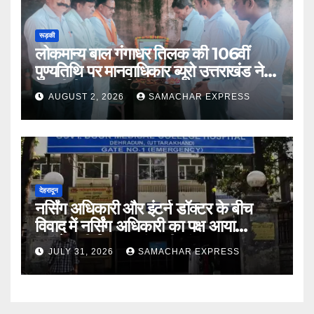
रूड़की
लोकमान्य बाल गंगाधर तिलक की 106वीं
पुण्यतिथि पर मानवाधिकार ब्यूरो उत्तराखंड ने दी
भावभीनी श्रद्धांजलि
AUGUST 2, 2026
SAMACHAR EXPRESS
देहरादून
नर्सिंग अधिकारी और इंटर्न डॉक्टर के बीच
विवाद में नर्सिंग अधिकारी का पक्ष आया
सामने,करी निष्पक्ष जांच की मांग
JULY 31, 2026
SAMACHAR EXPRESS