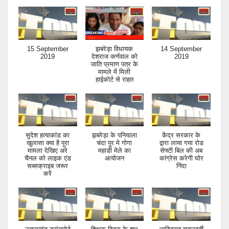
15 September
झबरेड़ा विधायक
14 September
2019
देशराज कर्णवाल को
2019
जाति प्रमाण पत्र के
मामले में मिली
हाईकोर्ट से राहत
सुदेश हत्याकांड का
झबरेड़ा के पनियाला
केंद्र सरकार के
खुलासा क्या है पूरा
चंदा पुर मे गोगा
द्वारा लाया गया रोड
मामला देखिए अरे
महाडी मेले का
सेफ्टी बिल की अब
चैनल को लाइक एंड
आयोजन
कांग्रेस करेगी घोर
सब्सक्राइब जरूर
निंदा
करें