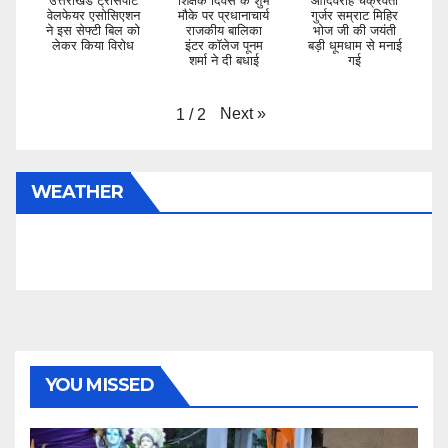
उत्तराखंड ट्रांसपोर्ट
शिक्षक दिवस के शुभ
आदिवराह चक्रवर्ती
वेलफेयर एसोसिएशन
मौके पर प्रधानाचार्य
गुर्जर सम्राट मिहिर
ने इस सेफ्टी बिल को
राजकीय बालिका
भोज जी की जयंती
लेकर किया विरोध
इंटर कॉलेज पूनम
बड़ी धूमधाम से मनाई
शर्मा ने दी बधाई
गई
Next
»
1
/
2
WEATHER
YOU MISSED