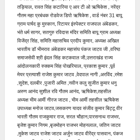
तड़ियाल, रावत सिंह कटारिया ए आर टी ओ ऋषिकेश , नरेंद्र
गौतम महा प्रबंधक रोडवेज डिपो ऋषिकेश , वार्ड नंबर 31 बापू
ग्राम पार्षद कु मुस्कान‌, रिटायर इंस्पेक्टर राजपाल अंबेडकर,
भंते धर्म सागर, सतगुरु रविदास मंदिर समिति बापू ग्राम अध्यक्ष
विजेंद्र सिंह, समिति महासचिव प्रदीप कुमार, अध्यक्ष अखिल
भारतीय डॉ भीमराव अंबेडकर महासंघ पंकज जाटव जी ,वरिष्ठ
समाजसेवी श्री इंदल सिंह कटकवाल जी,उत्तराखंड राज्य
आंदोलनकारी रुक्कम सिंह पोखरियाल, प्रकाश कुमार ,पूर्व
मेयर प्रत्याशी राजेश कुमार जाटव ,वेदपाल नागी ,अरविंद ,रमेश
,सुदेश, दलबीर ,पुजारी अमित ,नवीन कलु सुजीत कुमार धनु
अरुण आनंद सुशील रवि गौतम आनंद, ऋषिकेश,तहसील
अध्यक्ष भीम आर्मी नीरज जाटव , भीम आर्मी तहसील ऋषिकेश
उपाध्यक्ष मनोज जाटव,जसकरण यादव संजीव कुमार बिट्टू वीर
भारती गौतम राजकुमार राज, सरल चौहान,पारसनाथ राजभर,
बृजेश कुमार निगम ,बृजमोहन राजभर मोहनलाल, जतिन जाटव
,मुकेश जाटव राजेश जाटव अर्जुन जाटव वीरेंद्र पासवान, पंकज