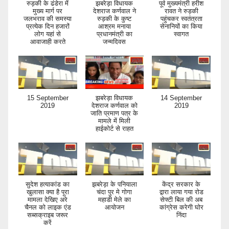
रुड़की के ढंडेरा में
झबरेड़ा विधायक
पूर्व मुख्यमंत्री हरीश
मुख्य मार्ग पर
देशराज कर्णवाल ने
रावत ने रुड़की
जलभराव की समस्या
रुड़की के कुष्ट
पहुंचकर स्वतंत्रता
प्रत्येक दिन हजारों
आश्रम मनाया
सेनानियों का किया
लोग यहां से
प्रधानमंत्री का
स्वागत
आवाजाही करते
जन्मदिवस
15 September
झबरेड़ा विधायक
14 September
2019
देशराज कर्णवाल को
2019
जाति प्रमाण पत्र के
मामले में मिली
हाईकोर्ट से राहत
सुदेश हत्याकांड का
झबरेड़ा के पनियाला
केंद्र सरकार के
खुलासा क्या है पूरा
चंदा पुर मे गोगा
द्वारा लाया गया रोड
मामला देखिए अरे
महाडी मेले का
सेफ्टी बिल की अब
चैनल को लाइक एंड
आयोजन
कांग्रेस करेगी घोर
सब्सक्राइब जरूर
निंदा
करें