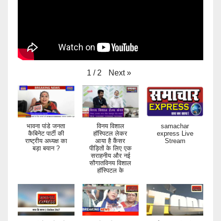
Next
»
1
/
2
भावना पांडे जनता
विनय विशाल
samachar
कैबिनेट पार्टी की
हॉस्पिटल लेकर
express Live
राष्ट्रीय अध्यक्ष का
आया है कैंसर
Stream
बड़ा बयान ?
पीड़ितों के लिए एक
सराहनीय और नई
सौगातविनय विशाल
हॉस्पिटल के