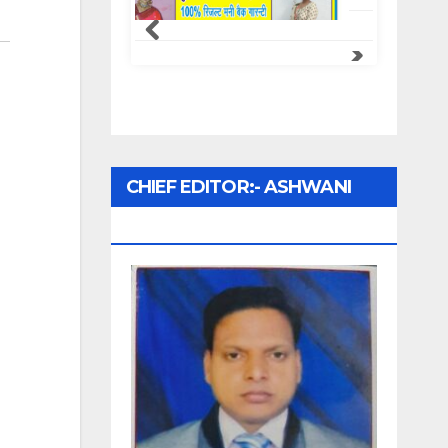
Samachar Express
CHIEF EDITOR:- ASHWANI
UPADHYAY