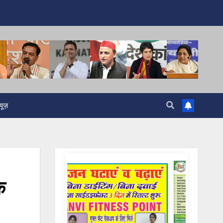
यूज़
े