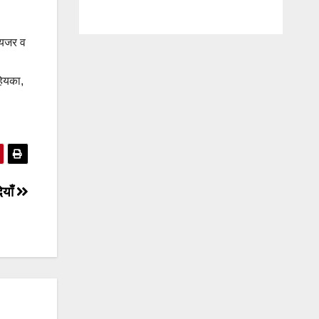
ायजर व
हियका,
ियाँ