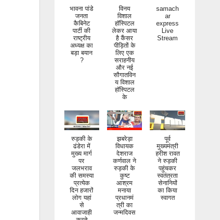
भावना पांडे
विनय
samach
जनता
विशाल
ar
कैबिनेट
हॉस्पिटल
express
पार्टी की
लेकर आया
Live
राष्ट्रीय
है कैंसर
Stream
अध्यक्ष का
पीड़ितों के
बड़ा बयान
लिए एक
?
सराहनीय
और नई
सौगातविन
य विशाल
हॉस्पिटल
के
रुड़की के
झबरेड़ा
पूर्व
ढंडेरा में
विधायक
मुख्यमंत्री
मुख्य मार्ग
देशराज
हरीश रावत
पर
कर्णवाल ने
ने रुड़की
जलभराव
रुड़की के
पहुंचकर
की समस्या
कुष्ट
स्वतंत्रता
प्रत्येक
आश्रम
सेनानियों
दिन हजारों
मनाया
का किया
लोग यहां
प्रधानमं
स्वागत
से
त्री का
आवाजाही
जन्मदिवस
करते