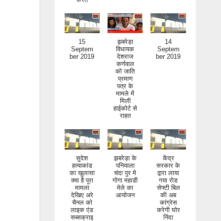
15
झबरेड़ा
14
Septem
विधायक
Septem
ber 2019
देशराज
ber 2019
कर्णवाल
को जाति
प्रमाण
पत्र के
मामले में
मिली
हाईकोर्ट से
राहत
सुदेश
झबरेड़ा के
केंद्र
हत्याकांड
पनियाला
सरकार के
का खुलासा
चंदा पुर मे
द्वारा लाया
क्या है पूरा
गोगा महाडी
गया रोड
मामला
मेले का
सेफ्टी बिल
देखिए अरे
आयोजन
की अब
चैनल को
कांग्रेस
लाइक एंड
करेगी घोर
सब्सक्राइ
निंदा
ब जरूर