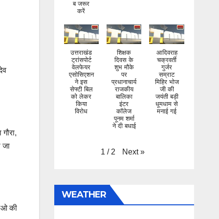
करें
उत्तराखंड
शिक्षक
आदिवराह
ट्रांसपोर्ट
दिवस के
चक्रवर्ती
वेलफेयर
शुभ मौके
गुर्जर
एसोसिएशन
पर
सम्राट
देव
ने इस
प्रधानाचार्य
मिहिर भोज
सेफ्टी बिल
राजकीय
जी की
को लेकर
बालिका
जयंती बड़ी
किया
इंटर
धूमधाम से
विरोध
कॉलेज
मनाई गई
पूनम शर्मा
ने दी बधाई
 गौरा,
ी जा
Next
»
1
/
2
WEATHER
लाओ की