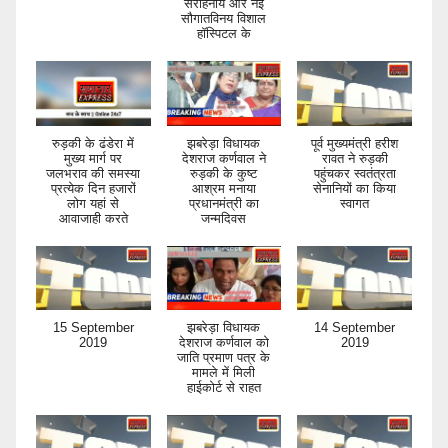
सराहनीय और नई
सौगातविनय विशाल
हॉस्पिटल के
रुड़की के ढंडेरा में
झबरेड़ा विधायक
पूर्व मुख्यमंत्री हरीश
मुख्य मार्ग पर
देशराज कर्णवाल ने
रावत ने रुड़की
जलभराव की समस्या
रुड़की के कुष्ट
पहुंचकर स्वतंत्रता
प्रत्येक दिन हजारों
आश्रम मनाया
सेनानियों का किया
लोग यहां से
प्रधानमंत्री का
स्वागत
आवाजाही करते
जन्मदिवस
15 September
झबरेड़ा विधायक
14 September
2019
देशराज कर्णवाल को
2019
जाति प्रमाण पत्र के
मामले में मिली
हाईकोर्ट से राहत