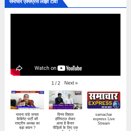
समाचार एक्सप्रेस लाइव टीवी
Next
»
1
/
2
भावना पांडे जनता
विनय विशाल
samachar
कैबिनेट पार्टी की
हॉस्पिटल लेकर
express Live
राष्ट्रीय अध्यक्ष का
आया है कैंसर
Stream
बड़ा बयान ?
पीड़ितों के लिए एक