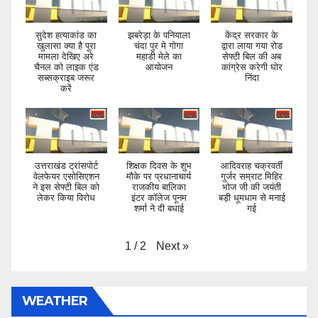
सुदेश हत्याकांड का
झबरेड़ा के पनियाला
केंद्र सरकार के
खुलासा क्या है पूरा
चंदा पुर मे गोगा
द्वारा लाया गया रोड
मामला देखिए अरे
महाडी मेले का
सेफ्टी बिल की अब
चैनल को लाइक एंड
आयोजन
कांग्रेस करेगी घोर
सब्सक्राइब जरूर
निंदा
करें
उत्तराखंड ट्रांसपोर्ट
शिक्षक दिवस के शुभ
आदिवराह चक्रवर्ती
वेलफेयर एसोसिएशन
मौके पर प्रधानाचार्य
गुर्जर सम्राट मिहिर
ने इस सेफ्टी बिल को
राजकीय बालिका
भोज जी की जयंती
लेकर किया विरोध
इंटर कॉलेज पूनम
बड़ी धूमधाम से मनाई
शर्मा ने दी बधाई
गई
Next
»
1
/
2
WEATHER