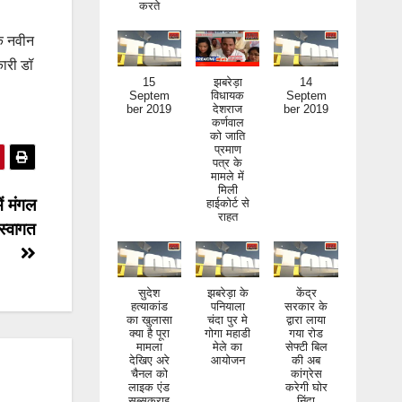
यक नवीन
कारी डॉ
15
झबरेड़ा
14
Septem
विधायक
Septem
ber 2019
देशराज
ber 2019
कर्णवाल
को जाति
प्रमाण
पत्र के
मामले में
मिली
हाईकोर्ट से
राहत
ं मंगल
स्वागत
सुदेश
झबरेड़ा के
केंद्र
हत्याकांड
पनियाला
सरकार के
का खुलासा
चंदा पुर मे
द्वारा लाया
क्या है पूरा
गोगा महाडी
गया रोड
मामला
मेले का
सेफ्टी बिल
देखिए अरे
आयोजन
की अब
चैनल को
कांग्रेस
लाइक एंड
करेगी घोर
सब्सक्राइ
निंदा
ब जरूर