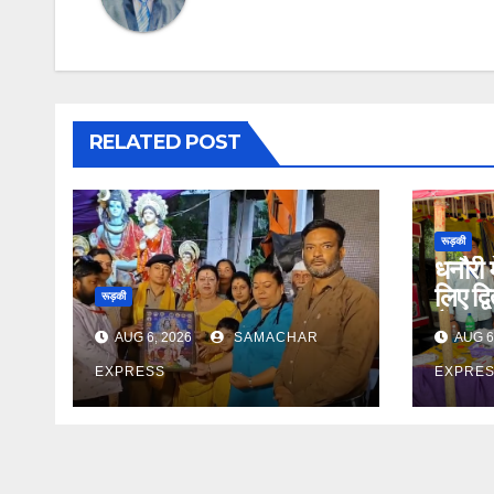
RELATED POST
रूड़की
धनौरी म
लिए द्
रूड़की
कैंप 
AUG 6, 2026
SAMACHAR
AUG 6
EXPRESS
EXPRE