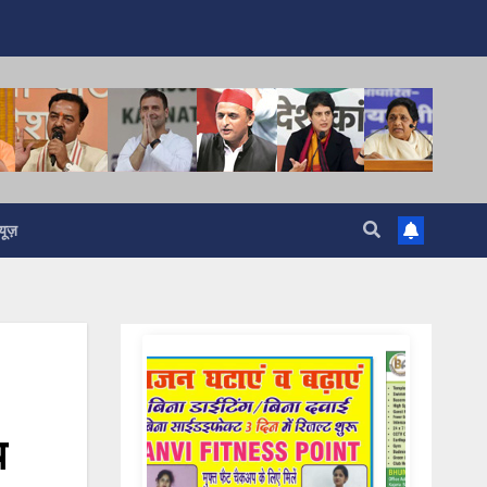
यूज़
य