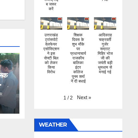
करें
उत्तराखंड
शिक्षक
आदिवराह
ट्रांसपोर्ट
दिवस के
चक्रवर्ती
वेलफेयर
शुभ मौके
गुर्जर
एसोसिएशन
पर
सम्राट
ने इस
प्रधानाचार्य
मिहिर भोज
सेफ्टी बिल
राजकीय
जी की
को लेकर
बालिका
जयंती बड़ी
किया
इंटर
धूमधाम से
विरोध
कॉलेज
मनाई गई
पूनम शर्मा
िलक
ने दी बधाई
ंड ने
Next
»
1
/
2
R
WEATHER