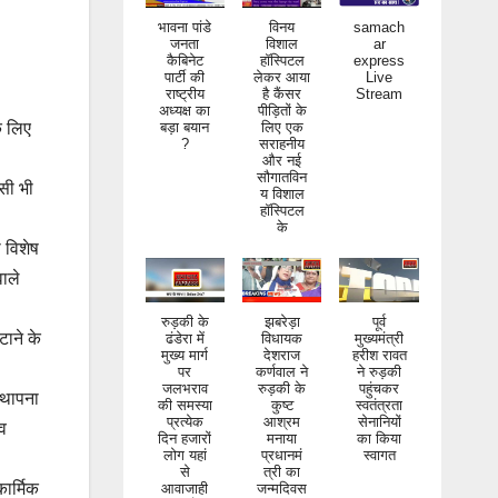
भावना पांडे
विनय
samach
जनता
विशाल
ar
कैबिनेट
हॉस्पिटल
express
पार्टी की
लेकर आया
Live
राष्ट्रीय
है कैंसर
Stream
अध्यक्ष का
पीड़ितों के
बड़ा बयान
लिए एक
?
सराहनीय
े लिए
और नई
सौगातविन
य विशाल
िसी भी
हॉस्पिटल
के
ी विशेष
वाले
रुड़की के
झबरेड़ा
पूर्व
ढंडेरा में
विधायक
मुख्यमंत्री
मुख्य मार्ग
देशराज
हरीश रावत
टाने के
पर
कर्णवाल ने
ने रुड़की
जलभराव
रुड़की के
पहुंचकर
की समस्या
कुष्ट
स्वतंत्रता
्थापना
प्रत्येक
आश्रम
सेनानियों
दिन हजारों
मनाया
का किया
ाव
लोग यहां
प्रधानमं
स्वागत
से
त्री का
आवाजाही
जन्मदिवस
करते
कार्मिक