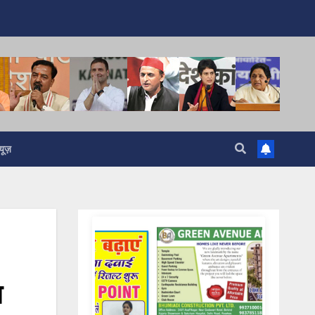
यूज़
न
Samachar Express