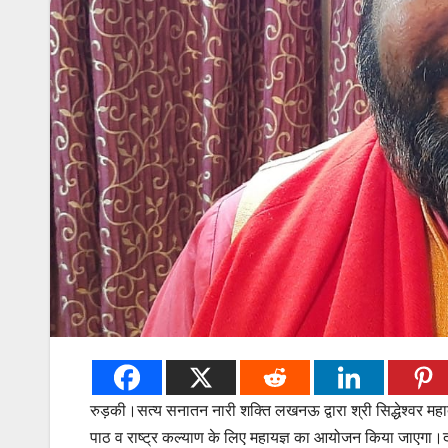
रुड़की।सत्य सनातन नारी शक्ति लखनऊ द्वारा श्री सिद्धेश्वर मह
पाठ व राष्ट्र कल्याण के लिए महायज्ञ का आयोजन किया जाएगा।दोपहर