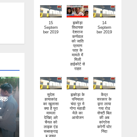
15
झबरेड़ा
14
Septem
विधायक
Septem
ber 2019
देशराज
ber 2019
कर्णवाल
को जाति
प्रमाण
पत्र के
मामले में
मिली
हाईकोर्ट से
राहत
सुदेश
झबरेड़ा के
केंद्र
िलक
हत्याकांड
पनियाला
सरकार के
का खुलासा
चंदा पुर मे
द्वारा लाया
क्या है पूरा
गोगा महाडी
गया रोड
ंड ने
मामला
मेले का
सेफ्टी बिल
देखिए अरे
आयोजन
की अब
R
चैनल को
कांग्रेस
लाइक एंड
करेगी घोर
सब्सक्राइ
निंदा
ब जरूर