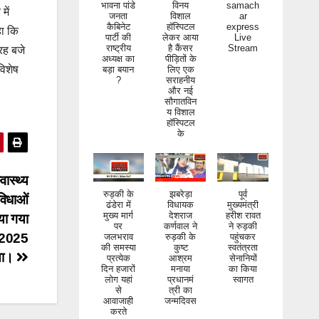
भावना पांडे
विनय
samach
में
जनता
विशाल
ar
कैबिनेट
हॉस्पिटल
express
हा कि
पार्टी की
लेकर आया
Live
राष्ट्रीय
है कैंसर
Stream
रह बजे
अध्यक्ष का
पीड़ितों के
विशेष
बड़ा बयान
लिए एक
?
सराहनीय
और नई
सौगातविन
य विशाल
हॉस्पिटल
के
वास्थ्य
रुड़की के
झबरेड़ा
पूर्व
ुविधाओं
ढंडेरा में
विधायक
मुख्यमंत्री
मुख्य मार्ग
देशराज
हरीश रावत
या गया
पर
कर्णवाल ने
ने रुड़की
ष 2025
जलभराव
रुड़की के
पहुंचकर
की समस्या
कुष्ट
स्वतंत्रता
या।
प्रत्येक
आश्रम
सेनानियों
दिन हजारों
मनाया
का किया
लोग यहां
प्रधानमं
स्वागत
से
त्री का
आवाजाही
जन्मदिवस
करते