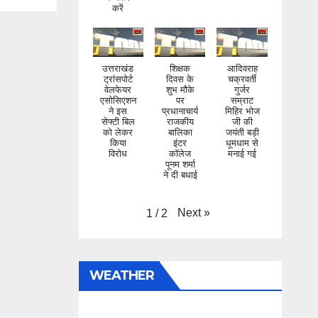
करें
उत्तराखंड
शिक्षक
आदिवराह
ट्रांसपोर्ट
दिवस के
चक्रवर्ती
वेलफेयर
शुभ मौके
गुर्जर
एसोसिएशन
पर
सम्राट
ने इस
प्रधानाचार्य
मिहिर भोज
सेफ्टी बिल
राजकीय
जी की
को लेकर
बालिका
जयंती बड़ी
किया
इंटर
धूमधाम से
विरोध
कॉलेज
मनाई गई
पूनम शर्मा
ने दी बधाई
Next
»
1
/
2
WEATHER