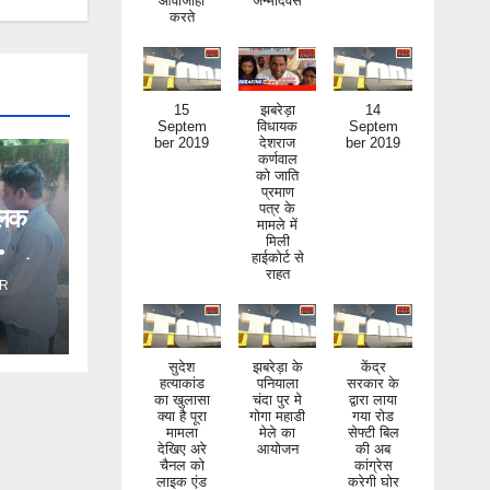
15
झबरेड़ा
14
Septem
विधायक
Septem
ber 2019
देशराज
ber 2019
कर्णवाल
को जाति
प्रमाण
पत्र के
मामले में
िलक
मिली
हाईकोर्ट से
राहत
ंड ने
R
सुदेश
झबरेड़ा के
केंद्र
हत्याकांड
पनियाला
सरकार के
का खुलासा
चंदा पुर मे
द्वारा लाया
क्या है पूरा
गोगा महाडी
गया रोड
मामला
मेले का
सेफ्टी बिल
देखिए अरे
आयोजन
की अब
चैनल को
कांग्रेस
लाइक एंड
करेगी घोर
सब्सक्राइ
निंदा
ब जरूर