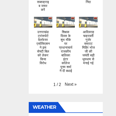
करें
उत्तराखंड
शिक्षक
आदिवराह
ट्रांसपोर्ट
दिवस के
चक्रवर्ती
वेलफेयर
शुभ मौके
गुर्जर
एसोसिएशन
पर
सम्राट
ने इस
प्रधानाचार्य
मिहिर भोज
सेफ्टी बिल
राजकीय
जी की
को लेकर
बालिका
जयंती बड़ी
किया
इंटर
धूमधाम से
विरोध
कॉलेज
मनाई गई
पूनम शर्मा
ने दी बधाई
Next
»
1
/
2
WEATHER