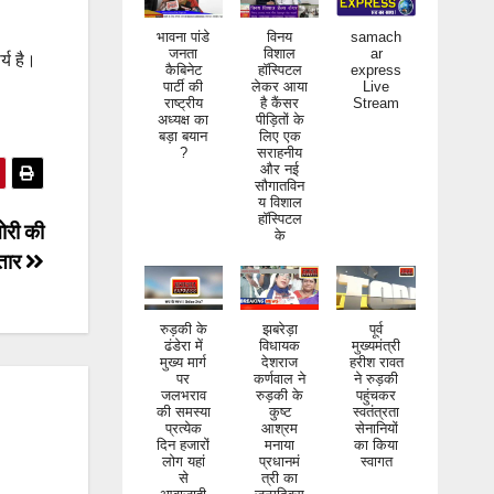
भावना पांडे
विनय
samach
जनता
विशाल
ar
कैबिनेट
हॉस्पिटल
express
पार्टी की
लेकर आया
Live
्य है।
राष्ट्रीय
है कैंसर
Stream
अध्यक्ष का
पीड़ितों के
बड़ा बयान
लिए एक
?
सराहनीय
और नई
सौगातविन
य विशाल
हॉस्पिटल
के
ोरी की
्तार
रुड़की के
झबरेड़ा
पूर्व
ढंडेरा में
विधायक
मुख्यमंत्री
मुख्य मार्ग
देशराज
हरीश रावत
पर
कर्णवाल ने
ने रुड़की
जलभराव
रुड़की के
पहुंचकर
की समस्या
कुष्ट
स्वतंत्रता
प्रत्येक
आश्रम
सेनानियों
दिन हजारों
मनाया
का किया
लोग यहां
प्रधानमं
स्वागत
से
त्री का
आवाजाही
जन्मदिवस
करते