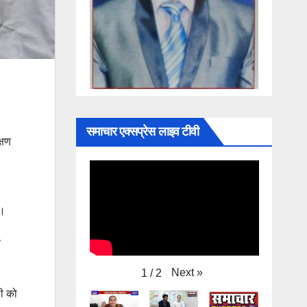
समाचार एक्सप्रेस लाइव टीवी
्षण
ै।
र
Next
»
1
/
2
ली को