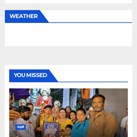
WEATHER
YOU MISSED
रूड़की