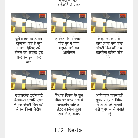
मामले में मिली
हाईकोर्ट से राहत
सुदेश हत्याकांड का
झबरेड़ा के पनियाला
केंद्र सरकार के
खुलासा क्या है पूरा
चंदा पुर मे गोगा
द्वारा लाया गया रोड
मामला देखिए अरे
महाडी मेले का
सेफ्टी बिल की अब
चैनल को लाइक एंड
आयोजन
कांग्रेस करेगी घोर
सब्सक्राइब जरूर
निंदा
करें
उत्तराखंड ट्रांसपोर्ट
शिक्षक दिवस के शुभ
आदिवराह चक्रवर्ती
वेलफेयर एसोसिएशन
मौके पर प्रधानाचार्य
गुर्जर सम्राट मिहिर
ने इस सेफ्टी बिल को
राजकीय बालिका
भोज जी की जयंती
लेकर किया विरोध
इंटर कॉलेज पूनम
बड़ी धूमधाम से मनाई
शर्मा ने दी बधाई
गई
Next
»
1
/
2