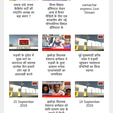
भावना पांडे जनता
विनय विशाल
samachar
कैबिनेट पार्टी की
हॉस्पिटल लेकर
express Live
राष्ट्रीय अध्यक्ष का
आया है कैंसर
Stream
बड़ा बयान ?
पीड़ितों के लिए एक
सराहनीय और नई
सौगातविनय विशाल
हॉस्पिटल के
रुड़की के ढंडेरा में
झबरेड़ा विधायक
पूर्व मुख्यमंत्री हरीश
मुख्य मार्ग पर
देशराज कर्णवाल ने
रावत ने रुड़की
जलभराव की समस्या
रुड़की के कुष्ट
पहुंचकर स्वतंत्रता
प्रत्येक दिन हजारों
आश्रम मनाया
सेनानियों का किया
लोग यहां से
प्रधानमंत्री का
स्वागत
आवाजाही करते
जन्मदिवस
15 September
झबरेड़ा विधायक
14 September
2019
देशराज कर्णवाल को
2019
जाति प्रमाण पत्र के