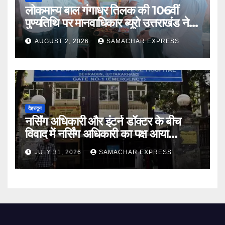
लोकमान्य बाल गंगाधर तिलक की 106वीं
पुण्यतिथि पर मानवाधिकार ब्यूरो उत्तराखंड ने दी
भावभीनी श्रद्धांजलि
AUGUST 2, 2026
SAMACHAR EXPRESS
देहरादून
नर्सिंग अधिकारी और इंटर्न डॉक्टर के बीच
विवाद में नर्सिंग अधिकारी का पक्ष आया
सामने,करी निष्पक्ष जांच की मांग
JULY 31, 2026
SAMACHAR EXPRESS