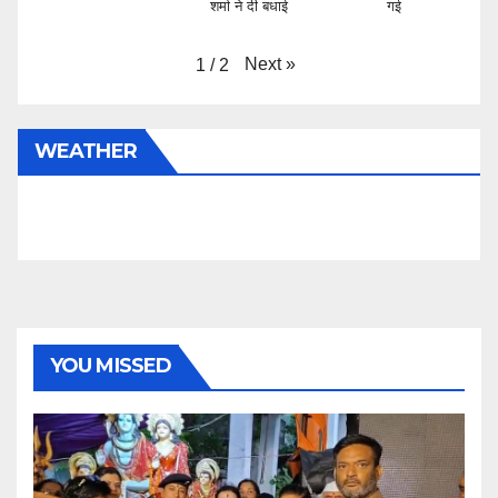
शर्मा ने दी बधाई
गई
Next
»
1
/
2
WEATHER
YOU MISSED