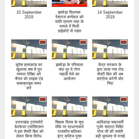
15 September
झबरेड़ा विधायक
14 September
2019
देशराज कर्णवाल को
2019
जाति प्रमाण पत्र के
मामले में मिली
हाईकोर्ट से राहत
सुदेश हत्याकांड का
झबरेड़ा के पनियाला
केंद्र सरकार के
खुलासा क्या है पूरा
चंदा पुर मे गोगा
द्वारा लाया गया रोड
मामला देखिए अरे
महाडी मेले का
सेफ्टी बिल की अब
चैनल को लाइक एंड
आयोजन
कांग्रेस करेगी घोर
सब्सक्राइब जरूर
निंदा
करें
उत्तराखंड ट्रांसपोर्ट
शिक्षक दिवस के शुभ
आदिवराह चक्रवर्ती
वेलफेयर एसोसिएशन
मौके पर प्रधानाचार्य
गुर्जर सम्राट मिहिर
ने इस सेफ्टी बिल को
राजकीय बालिका
भोज जी की जयंती
लेकर किया विरोध
इंटर कॉलेज पूनम
बड़ी धूमधाम से मनाई