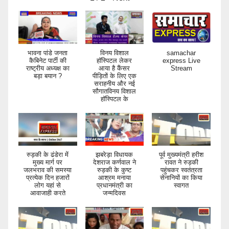
भावना पांडे जनता
विनय विशाल
samachar
कैबिनेट पार्टी की
हॉस्पिटल लेकर
express Live
राष्ट्रीय अध्यक्ष का
आया है कैंसर
Stream
बड़ा बयान ?
पीड़ितों के लिए एक
सराहनीय और नई
सौगातविनय विशाल
हॉस्पिटल के
रुड़की के ढंडेरा में
झबरेड़ा विधायक
पूर्व मुख्यमंत्री हरीश
मुख्य मार्ग पर
देशराज कर्णवाल ने
रावत ने रुड़की
जलभराव की समस्या
रुड़की के कुष्ट
पहुंचकर स्वतंत्रता
प्रत्येक दिन हजारों
आश्रम मनाया
सेनानियों का किया
लोग यहां से
प्रधानमंत्री का
स्वागत
आवाजाही करते
जन्मदिवस