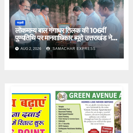
रूड़की
लोकमान्य बाल गंगाधर तिलक की 106वीं
पुण्यतिथि पर मानवाधिकार ब्यूरो उत्तराखंड ने
दी भावभीनी श्रद्धांजलि
AUG 2, 2026
SAMACHAR EXPRESS