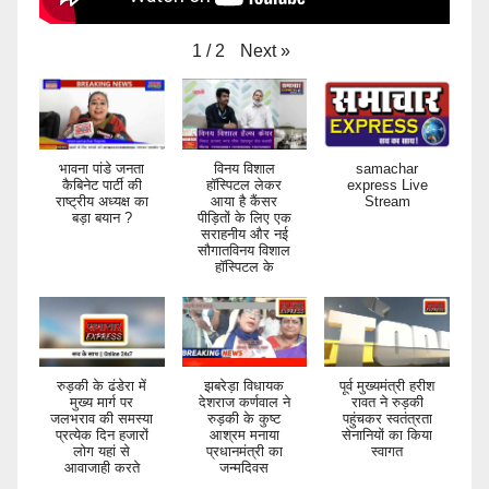
Next
»
1
/
2
भावना पांडे जनता
विनय विशाल
samachar
कैबिनेट पार्टी की
हॉस्पिटल लेकर
express Live
राष्ट्रीय अध्यक्ष का
आया है कैंसर
Stream
बड़ा बयान ?
पीड़ितों के लिए एक
सराहनीय और नई
सौगातविनय विशाल
हॉस्पिटल के
रुड़की के ढंडेरा में
झबरेड़ा विधायक
पूर्व मुख्यमंत्री हरीश
मुख्य मार्ग पर
देशराज कर्णवाल ने
रावत ने रुड़की
जलभराव की समस्या
रुड़की के कुष्ट
पहुंचकर स्वतंत्रता
प्रत्येक दिन हजारों
आश्रम मनाया
सेनानियों का किया
लोग यहां से
प्रधानमंत्री का
स्वागत
आवाजाही करते
जन्मदिवस