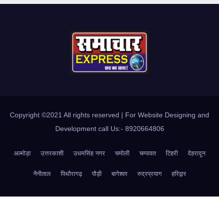
Copyright ©2021 All rights reserved | For Website Designing and
Development call Us:- 8920664806
अल्मोड़ा
उत्तरकाशी
उधमसिंह नगर
चमोली
चम्पावत
टिहरी
देहरादून
नैनीताल
पिथौरागढ़
पौड़ी
बागेश्वर
रुद्रप्रयाग
हरिद्वार