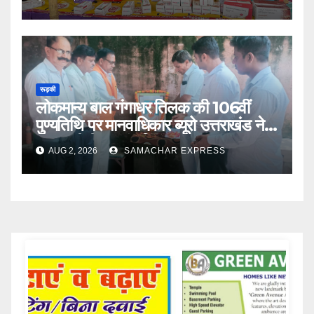
रूड़की
लोकमान्य बाल गंगाधर तिलक की 106वीं
पुण्यतिथि पर मानवाधिकार ब्यूरो उत्तराखंड ने
दी भावभीनी श्रद्धांजलि
AUG 2, 2026
SAMACHAR EXPRESS