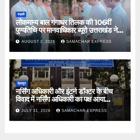
रूड़की
लोकमान्य बाल गंगाधर तिलक की 106वीं
पुण्यतिथि पर मानवाधिकार ब्यूरो उत्तराखंड ने दी
भावभीनी श्रद्धांजलि
AUGUST 2, 2026
SAMACHAR EXPRESS
देहरादून
नर्सिंग अधिकारी और इंटर्न डॉक्टर के बीच
विवाद में नर्सिंग अधिकारी का पक्ष आया
सामने,करी निष्पक्ष जांच की मांग
JULY 31, 2026
SAMACHAR EXPRESS