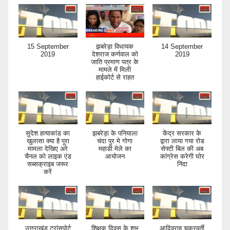
15 September
झबरेड़ा विधायक
14 September
2019
देशराज कर्णवाल को
2019
जाति प्रमाण पत्र के
मामले में मिली
हाईकोर्ट से राहत
सुदेश हत्याकांड का
झबरेड़ा के पनियाला
केंद्र सरकार के
खुलासा क्या है पूरा
चंदा पुर मे गोगा
द्वारा लाया गया रोड
मामला देखिए अरे
महाडी मेले का
सेफ्टी बिल की अब
चैनल को लाइक एंड
आयोजन
कांग्रेस करेगी घोर
सब्सक्राइब जरूर
निंदा
करें
उत्तराखंड ट्रांसपोर्ट
शिक्षक दिवस के शुभ
आदिवराह चक्रवर्ती