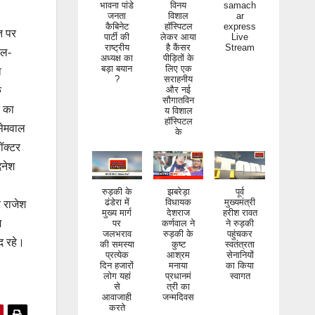
भावना पांडे
विनय
samach
जनता
विशाल
ar
कैबिनेट
हॉस्पिटल
express
त पर
पार्टी की
लेकर आया
Live
राष्ट्रीय
है कैंसर
Stream
थल-
अध्यक्ष का
पीड़ितों के
बड़ा बयान
लिए एक
ा
?
सराहनीय
और नई
क
सौगातविन
न का
य विशाल
हॉस्पिटल
 सेमवाल
के
ॉक्टर
िनेश
रुड़की के
झबरेड़ा
पूर्व
ढंडेरा में
विधायक
मुख्यमंत्री
र राजेश
मुख्य मार्ग
देशराज
हरीश रावत
ि
पर
कर्णवाल ने
ने रुड़की
जलभराव
रुड़की के
पहुंचकर
ूद रहे।
की समस्या
कुष्ट
स्वतंत्रता
प्रत्येक
आश्रम
सेनानियों
दिन हजारों
मनाया
का किया
लोग यहां
प्रधानमं
स्वागत
से
त्री का
आवाजाही
जन्मदिवस
करते