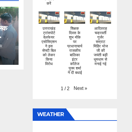
करें
िलक
उत्तराखंड
शिक्षक
आदिवराह
ट्रांसपोर्ट
दिवस के
चक्रवर्ती
वेलफेयर
शुभ मौके
गुर्जर
ंड ने
एसोसिएशन
पर
सम्राट
ने इस
प्रधानाचार्य
मिहिर भोज
R
सेफ्टी बिल
राजकीय
जी की
को लेकर
बालिका
जयंती बड़ी
किया
इंटर
धूमधाम से
विरोध
कॉलेज
मनाई गई
पूनम शर्मा
ने दी बधाई
Next
»
1
/
2
WEATHER