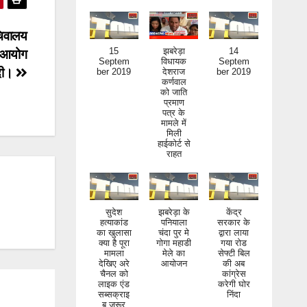
चिवालय
15
झबरेड़ा
14
चन आयोग
Septem
विधायक
Septem
 दी।
ber 2019
देशराज
ber 2019
कर्णवाल
को जाति
प्रमाण
पत्र के
मामले में
मिली
हाईकोर्ट से
राहत
सुदेश
झबरेड़ा के
केंद्र
हत्याकांड
पनियाला
सरकार के
का खुलासा
चंदा पुर मे
द्वारा लाया
क्या है पूरा
गोगा महाडी
गया रोड
मामला
मेले का
सेफ्टी बिल
देखिए अरे
आयोजन
की अब
चैनल को
कांग्रेस
लाइक एंड
करेगी घोर
सब्सक्राइ
निंदा
ब जरूर