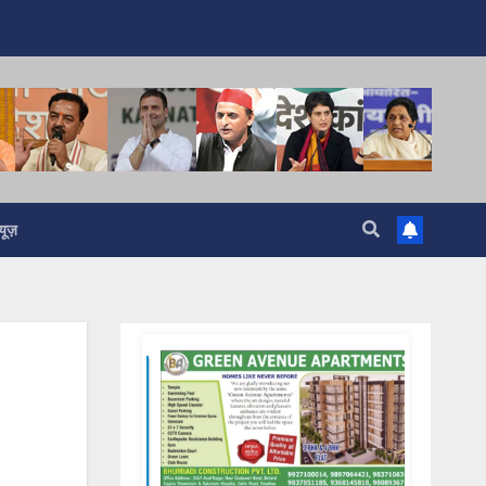
यूज़
Samachar Express