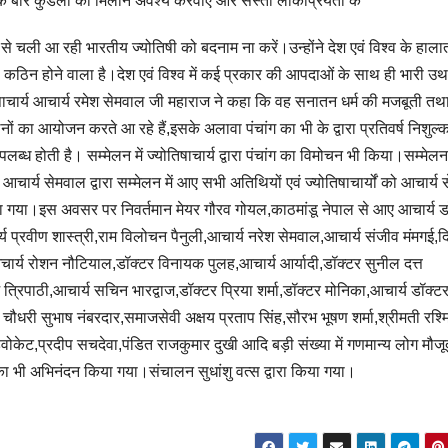
 एक बार कुंडली का मिलान अवश्य करवाएं और सस्ती लोकप्रियता के
 चली आ रही भारतीय ज्योतिषी को बदनाम ना करें।उन्होंने देश एवं विश्व के हाला
 कठिन होने वाला है।देश एवं विश्व में कई प्रकार की आपदाओं के साथ ही भारी उ
ाचार्य आचार्य रमेश सेमवाल जी महाराज ने कहा कि वह सनातन धर्म की मजबूती तथ
नों का आयोजन करते आ रहे हैं,इसके अलावा पंचांग का भी के द्वारा प्रतिवर्ष निशुल्
ध होती है। सम्मेलन में ज्योतिषाचार्य द्वारा पंचांग का विमोचन भी किया।सम्मेल
ं आचार्य सेमवाल द्वारा सम्मेलन में आए सभी अतिथियों एवं ज्योतिषाचार्यों को आचार्य
 किया गया।इस अवसर पर निवर्तमान मेयर गौरव गोयल,काठमांडू नेपाल से आए आचार्य ड
ार्य प्रवीण शास्त्री,राम विलोचन पैनुली,आचार्य नरेश सेमवाल,आचार्य संजीव मंमगई,द
चार्य रोशन नौटियाल,डॉक्टर विनायक पुलह,आचार्य आर्यादी,डॉक्टर सुनील दत्त
त्रिपाठी,आचार्य सचिन भारद्वाज,डॉक्टर प्रिया शर्मा,डॉक्टर मोनिका,आचार्य डॉक्ट
 चौधरी सुभाष नंबरदार,समाजसेवी अक्षय प्रताप सिंह,सौरभ भूषण शर्मा,श्रीमती रश्म
एडवोकेट,प्रदीप सचदेवा,पंडित राजकुमार दुखी आदि बड़ी संख्या में गणमान्य लोग मौज
ी का भी अभिनंदन किया गया।संचालन सुधांशु वत्स द्वारा किया गया।