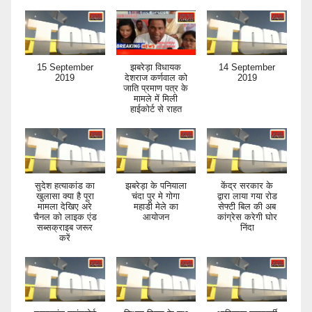
15 September
झबरेड़ा विधायक
14 September
2019
देशराज कर्णवाल को
2019
जाति प्रमाण पत्र के
मामले में मिली
हाईकोर्ट से राहत
सुदेश हत्याकांड का
झबरेड़ा के पनियाला
केंद्र सरकार के
खुलासा क्या है पूरा
चंदा पुर मे गोगा
द्वारा लाया गया रोड
मामला देखिए अरे
महाडी मेले का
सेफ्टी बिल की अब
चैनल को लाइक एंड
आयोजन
कांग्रेस करेगी घोर
सब्सक्राइब जरूर
निंदा
करें