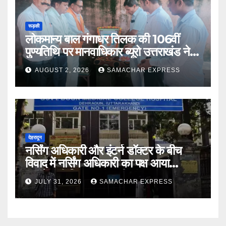
रूड़की
लोकमान्य बाल गंगाधर तिलक की 106वीं
पुण्यतिथि पर मानवाधिकार ब्यूरो उत्तराखंड ने दी
भावभीनी श्रद्धांजलि
AUGUST 2, 2026
SAMACHAR EXPRESS
देहरादून
नर्सिंग अधिकारी और इंटर्न डॉक्टर के बीच
विवाद में नर्सिंग अधिकारी का पक्ष आया
सामने,करी निष्पक्ष जांच की मांग
JULY 31, 2026
SAMACHAR EXPRESS