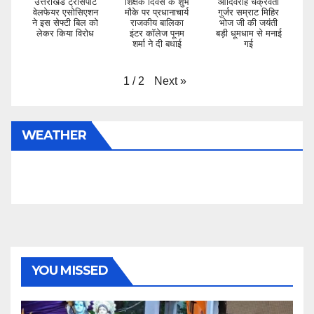
उत्तराखंड ट्रांसपोर्ट
शिक्षक दिवस के शुभ
आदिवराह चक्रवर्ती
वेलफेयर एसोसिएशन
मौके पर प्रधानाचार्य
गुर्जर सम्राट मिहिर
ने इस सेफ्टी बिल को
राजकीय बालिका
भोज जी की जयंती
लेकर किया विरोध
इंटर कॉलेज पूनम
बड़ी धूमधाम से मनाई
शर्मा ने दी बधाई
गई
Next
»
1
/
2
WEATHER
YOU MISSED