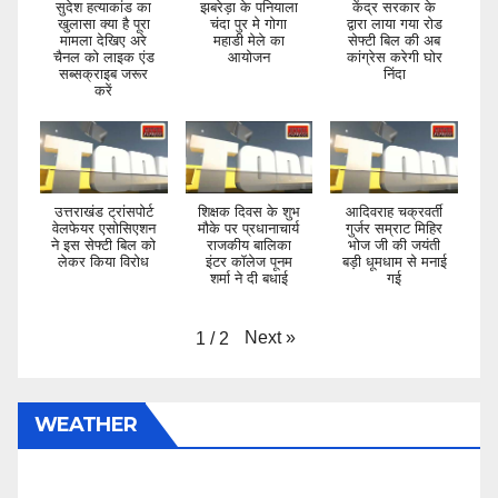
सुदेश हत्याकांड का
झबरेड़ा के पनियाला
केंद्र सरकार के
खुलासा क्या है पूरा
चंदा पुर मे गोगा
द्वारा लाया गया रोड
मामला देखिए अरे
महाडी मेले का
सेफ्टी बिल की अब
चैनल को लाइक एंड
आयोजन
कांग्रेस करेगी घोर
सब्सक्राइब जरूर
निंदा
करें
उत्तराखंड ट्रांसपोर्ट
शिक्षक दिवस के शुभ
आदिवराह चक्रवर्ती
वेलफेयर एसोसिएशन
मौके पर प्रधानाचार्य
गुर्जर सम्राट मिहिर
ने इस सेफ्टी बिल को
राजकीय बालिका
भोज जी की जयंती
लेकर किया विरोध
इंटर कॉलेज पूनम
बड़ी धूमधाम से मनाई
शर्मा ने दी बधाई
गई
Next
»
1
/
2
WEATHER