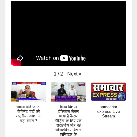
Next
»
1
/
2
भावना पांडे जनता
विनय विशाल
samachar
कैबिनेट पार्टी की
हॉस्पिटल लेकर
express Live
राष्ट्रीय अध्यक्ष का
आया है कैंसर
Stream
बड़ा बयान ?
पीड़ितों के लिए एक
सराहनीय और नई
सौगातविनय विशाल
हॉस्पिटल के