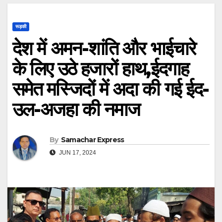
रूड़की
देश में अमन-शांति और भाईचारे
के लिए उठे हजारों हाथ,ईदगाह
समेत मस्जिदों में अदा की गई ईद-
उल-अजहा की नमाज
By
Samachar Express
JUN 17, 2024