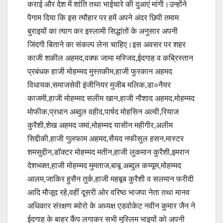
कराई और देश में शांति तथा भाईचारे की दुआएं मांगी।उन्होंने
पैगाम दिया कि इस त्यौहार पर हमें अपने अंदर छिपी तमाम
बुराइयों का त्याग कर इस्लामी सिद्धांतों के अनुसार अपनी
जिंदगी बिताने का संकल्प लेना चाहिए।इस अवसर पर शहर
काजी शकील अहमद,वक्फ जामा मस्जिद,ईदगाह व कब्रिस्तान
प्रबंधक हाजी मोहम्मद मुस्तकीम,हाजी फुरकान अहमद
विधायक,समाजसेवी इंजीनियर मुजीब मलिक,डा०नैयर
काजमी,हाजी मोहम्मद सलीम खान,हाजी नौशाद अहमद,मोहम्मद
मोफीक,प्रधान अब्दुल वहीद,पार्षद मोहसिन अल्वी,रियाज
कुरैशी,शेख अहमद जमां,मोहम्मद यासीन महीगीर,अलीम
सिद्दीकी,हाजी गुलफाम अहमद,सैयद नफीसुल हसन,मास्टर
शमसुद्दीन,डॉक्टर मोहम्मद मतीन,हाजी लुकमान कुरैशी,इमरान
देशभक्त,हाजी मोहम्मद मुमताज,बाबू अब्दुल कय्यूम,मोहम्मद
आलम,जाकिर हुसैन तुर्क,हाजी महबूब कुरैशी व सलमान फरीदी
आदि मौजूद रहे,वहीं दूसरी ओर वरिष्ठ भाजपा नेता तथा मानव
अधिकार संरक्षण ब्योरो के अध्यक्ष एडवोकेट नवीन कुमार जैन ने
ईदगाह के बाहर कैंप लगाकर सभी मुस्लिम भाइयों को अपनी