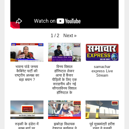
Next
»
1
/
2
भावना पांडे जनता
विनय विशाल
samachar
कैबिनेट पार्टी की
हॉस्पिटल लेकर
express Live
राष्ट्रीय अध्यक्ष का
आया है कैंसर
Stream
बड़ा बयान ?
पीड़ितों के लिए एक
सराहनीय और नई
सौगातविनय विशाल
हॉस्पिटल के
रुड़की के ढंडेरा में
झबरेड़ा विधायक
पूर्व मुख्यमंत्री हरीश
मुख्य मार्ग पर
देशराज कर्णवाल ने
रावत ने रुड़की