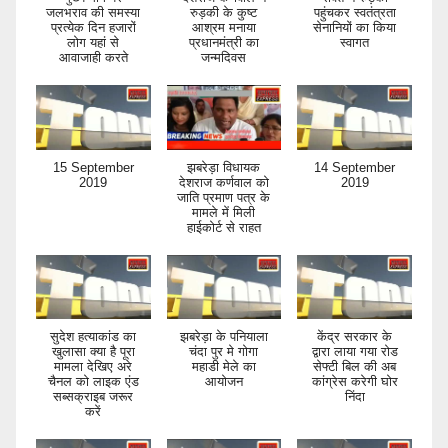
जलभराव की समस्या
रुड़की के कुष्ट
पहुंचकर स्वतंत्रता
प्रत्येक दिन हजारों
आश्रम मनाया
सेनानियों का किया
लोग यहां से
प्रधानमंत्री का
स्वागत
आवाजाही करते
जन्मदिवस
15 September
झबरेड़ा विधायक
14 September
2019
देशराज कर्णवाल को
2019
जाति प्रमाण पत्र के
मामले में मिली
हाईकोर्ट से राहत
सुदेश हत्याकांड का
झबरेड़ा के पनियाला
केंद्र सरकार के
खुलासा क्या है पूरा
चंदा पुर मे गोगा
द्वारा लाया गया रोड
मामला देखिए अरे
महाडी मेले का
सेफ्टी बिल की अब
चैनल को लाइक एंड
आयोजन
कांग्रेस करेगी घोर
सब्सक्राइब जरूर
निंदा
करें