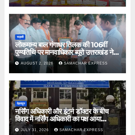
रूड़की
लोकमान्य बाल गंगाधर तिलक की 106वीं
पुण्यतिथि पर मानवाधिकार ब्यूरो उत्तराखंड ने दी
भावभीनी श्रद्धांजलि
AUGUST 2, 2026
SAMACHAR EXPRESS
देहरादून
नर्सिंग अधिकारी और इंटर्न डॉक्टर के बीच
विवाद में नर्सिंग अधिकारी का पक्ष आया
सामने,करी निष्पक्ष जांच की मांग
JULY 31, 2026
SAMACHAR EXPRESS