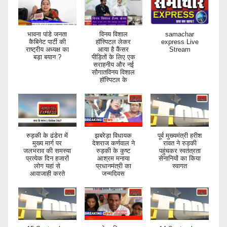
भावना पांडे जनता
विनय विशाल
samachar
कैबिनेट पार्टी की
हॉस्पिटल लेकर
express Live
राष्ट्रीय अध्यक्ष का
आया है कैंसर
Stream
बड़ा बयान ?
पीड़ितों के लिए एक
सराहनीय और नई
सौगातविनय विशाल
हॉस्पिटल के
रुड़की के ढंडेरा में
झबरेड़ा विधायक
पूर्व मुख्यमंत्री हरीश
मुख्य मार्ग पर
देशराज कर्णवाल ने
रावत ने रुड़की
जलभराव की समस्या
रुड़की के कुष्ट
पहुंचकर स्वतंत्रता
प्रत्येक दिन हजारों
आश्रम मनाया
सेनानियों का किया
लोग यहां से
प्रधानमंत्री का
स्वागत
आवाजाही करते
जन्मदिवस