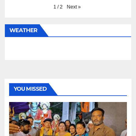
Next
»
1
/
2
WEATHER
YOU MISSED