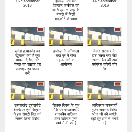
15 September
झबरेड़ा विधायक
14 September
2019
देशराज कर्णवाल को
2019
जाति प्रमाण पत्र के
मामले में मिली
हाईकोर्ट से राहत
सुदेश हत्याकांड का
झबरेड़ा के पनियाला
केंद्र सरकार के
खुलासा क्या है पूरा
चंदा पुर मे गोगा
द्वारा लाया गया रोड
मामला देखिए अरे
महाडी मेले का
सेफ्टी बिल की अब
चैनल को लाइक एंड
आयोजन
कांग्रेस करेगी घोर
सब्सक्राइब जरूर
निंदा
करें
उत्तराखंड ट्रांसपोर्ट
शिक्षक दिवस के शुभ
आदिवराह चक्रवर्ती
वेलफेयर एसोसिएशन
मौके पर प्रधानाचार्य
गुर्जर सम्राट मिहिर
ने इस सेफ्टी बिल को
राजकीय बालिका
भोज जी की जयंती
लेकर किया विरोध
इंटर कॉलेज पूनम
बड़ी धूमधाम से मनाई
शर्मा ने दी बधाई
गई