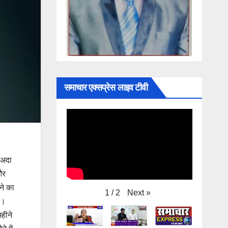
समाचार एक्सप्रेस लाइव टीवी
 अदा
और
ने का
Next
»
1
/
2
ै।
हीने