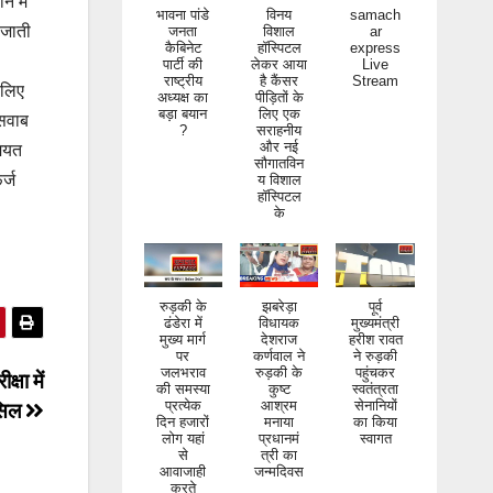
े में
भावना पांडे
विनय
samach
जनता
विशाल
ar
 जाती
कैबिनेट
हॉस्पिटल
express
पार्टी की
लेकर आया
Live
।
राष्ट्रीय
है कैंसर
Stream
 लिए
अध्यक्ष का
पीड़ितों के
बड़ा बयान
लिए एक
 सवाब
?
सराहनीय
और नई
मियत
सौगातविन
य विशाल
र्ज
हॉस्पिटल
के
रुड़की के
झबरेड़ा
पूर्व
ढंडेरा में
विधायक
मुख्यमंत्री
मुख्य मार्ग
देशराज
हरीश रावत
पर
कर्णवाल ने
ने रुड़की
जलभराव
रुड़की के
पहुंचकर
्षा में
की समस्या
कुष्ट
स्वतंत्रता
प्रत्येक
आश्रम
सेनानियों
सिल
दिन हजारों
मनाया
का किया
लोग यहां
प्रधानमं
स्वागत
से
त्री का
आवाजाही
जन्मदिवस
करते