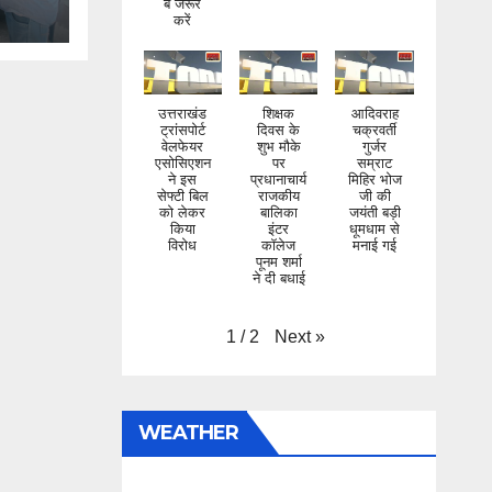
करें
उत्तराखंड
शिक्षक
आदिवराह
ट्रांसपोर्ट
दिवस के
चक्रवर्ती
वेलफेयर
शुभ मौके
गुर्जर
एसोसिएशन
पर
सम्राट
ने इस
प्रधानाचार्य
मिहिर भोज
सेफ्टी बिल
राजकीय
जी की
को लेकर
बालिका
जयंती बड़ी
किया
इंटर
धूमधाम से
विरोध
कॉलेज
मनाई गई
पूनम शर्मा
ने दी बधाई
Next
»
1
/
2
WEATHER