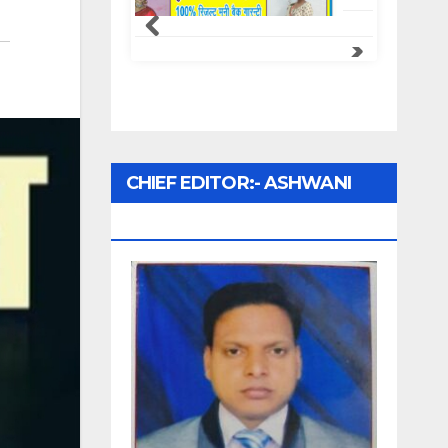
Samachar Express
CHIEF EDITOR:- ASHWANI
UPADHYAY