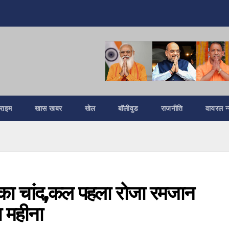
्राइम
खास खबर
खेल
बॉलीवुड
राजनीति
वायरल न्
का चांद,कल पहला रोजा रमजान
 महीना