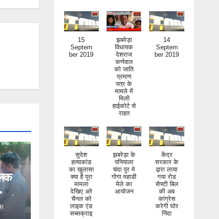
15
झबरेड़ा
14
Septem
विधायक
Septem
ber 2019
देशराज
ber 2019
कर्णवाल
को जाति
प्रमाण
पत्र के
मामले में
मिली
हाईकोर्ट से
राहत
सुदेश
झबरेड़ा के
केंद्र
हत्याकांड
पनियाला
सरकार के
का खुलासा
चंदा पुर मे
द्वारा लाया
क्या है पूरा
गोगा महाडी
गया रोड
िलक
मामला
मेले का
सेफ्टी बिल
देखिए अरे
आयोजन
की अब
चैनल को
कांग्रेस
ंड ने
लाइक एंड
करेगी घोर
R
सब्सक्राइ
निंदा
ब जरूर