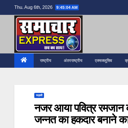
Skip
Thu. Aug 6th, 2026
9:45:06 AM
to
content
राष्ट्रीय
अंतरराष्ट्रीय
एक्सक्लूसिव
क
रूड़की
नजर आया पवित्र रमजान 
जन्नत का हकदार बनाने का