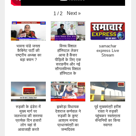
Next
»
1
/
2
भावना पांडे जनता
विनय विशाल
samachar
कैबिनेट पार्टी की
हॉस्पिटल लेकर
express Live
राष्ट्रीय अध्यक्ष का
आया है कैंसर
Stream
बड़ा बयान ?
पीड़ितों के लिए एक
सराहनीय और नई
सौगातविनय विशाल
हॉस्पिटल के
रुड़की के ढंडेरा में
झबरेड़ा विधायक
पूर्व मुख्यमंत्री हरीश
मुख्य मार्ग पर
देशराज कर्णवाल ने
रावत ने रुड़की
जलभराव की समस्या
रुड़की के कुष्ट
पहुंचकर स्वतंत्रता
प्रत्येक दिन हजारों
आश्रम मनाया
सेनानियों का किया
लोग यहां से
प्रधानमंत्री का
स्वागत
आवाजाही करते
जन्मदिवस