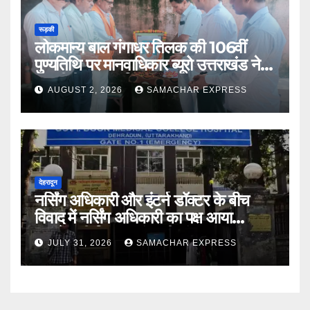
रूड़की
लोकमान्य बाल गंगाधर तिलक की 106वीं
पुण्यतिथि पर मानवाधिकार ब्यूरो उत्तराखंड ने दी
भावभीनी श्रद्धांजलि
AUGUST 2, 2026
SAMACHAR EXPRESS
देहरादून
नर्सिंग अधिकारी और इंटर्न डॉक्टर के बीच
विवाद में नर्सिंग अधिकारी का पक्ष आया
सामने,करी निष्पक्ष जांच की मांग
JULY 31, 2026
SAMACHAR EXPRESS