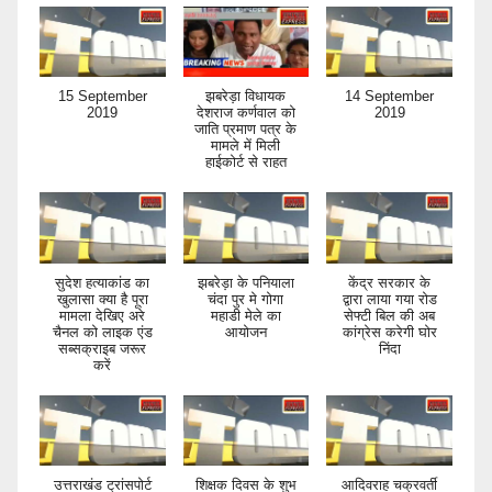
15 September
झबरेड़ा विधायक
14 September
2019
देशराज कर्णवाल को
2019
जाति प्रमाण पत्र के
मामले में मिली
हाईकोर्ट से राहत
सुदेश हत्याकांड का
झबरेड़ा के पनियाला
केंद्र सरकार के
खुलासा क्या है पूरा
चंदा पुर मे गोगा
द्वारा लाया गया रोड
मामला देखिए अरे
महाडी मेले का
सेफ्टी बिल की अब
चैनल को लाइक एंड
आयोजन
कांग्रेस करेगी घोर
सब्सक्राइब जरूर
निंदा
करें
उत्तराखंड ट्रांसपोर्ट
शिक्षक दिवस के शुभ
आदिवराह चक्रवर्ती