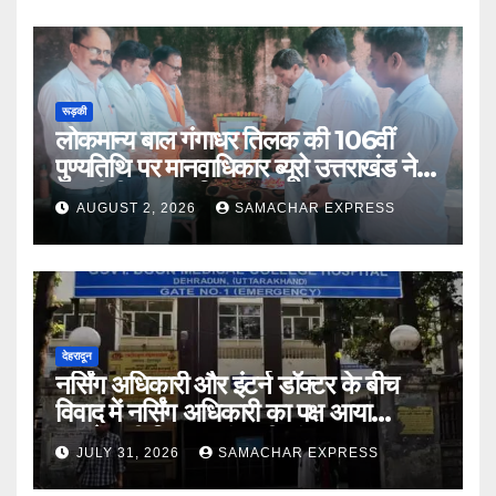
रूड़की
लोकमान्य बाल गंगाधर तिलक की 106वीं
पुण्यतिथि पर मानवाधिकार ब्यूरो उत्तराखंड ने दी
भावभीनी श्रद्धांजलि
AUGUST 2, 2026
SAMACHAR EXPRESS
देहरादून
नर्सिंग अधिकारी और इंटर्न डॉक्टर के बीच
विवाद में नर्सिंग अधिकारी का पक्ष आया
सामने,करी निष्पक्ष जांच की मांग
JULY 31, 2026
SAMACHAR EXPRESS