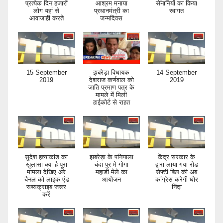
प्रत्येक दिन हजारों
आश्रम मनाया
सेनानियों का किया
लोग यहां से
प्रधानमंत्री का
स्वागत
आवाजाही करते
जन्मदिवस
15 September
झबरेड़ा विधायक
14 September
2019
देशराज कर्णवाल को
2019
जाति प्रमाण पत्र के
मामले में मिली
हाईकोर्ट से राहत
सुदेश हत्याकांड का
झबरेड़ा के पनियाला
केंद्र सरकार के
खुलासा क्या है पूरा
चंदा पुर मे गोगा
द्वारा लाया गया रोड
मामला देखिए अरे
महाडी मेले का
सेफ्टी बिल की अब
चैनल को लाइक एंड
आयोजन
कांग्रेस करेगी घोर
सब्सक्राइब जरूर
निंदा
करें