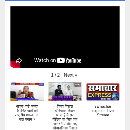
Next
»
1
/
2
भावना पांडे जनता
विनय विशाल
samachar
कैबिनेट पार्टी की
हॉस्पिटल लेकर
express Live
राष्ट्रीय अध्यक्ष का
आया है कैंसर
Stream
बड़ा बयान ?
पीड़ितों के लिए एक
सराहनीय और नई
सौगातविनय विशाल