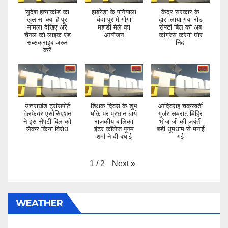
सुदेश हत्याकांड का
झबरेड़ा के पनियाला
केंद्र सरकार के
खुलासा क्या है पूरा
चंदा पुर मे गोगा
द्वारा लाया गया रोड
मामला देखिए अरे
महाडी मेले का
सेफ्टी बिल की अब
चैनल को लाइक एंड
आयोजन
कांग्रेस करेगी घोर
सब्सक्राइब जरूर
निंदा
करें
उत्तराखंड ट्रांसपोर्ट
शिक्षक दिवस के शुभ
आदिवराह चक्रवर्ती
वेलफेयर एसोसिएशन
मौके पर प्रधानाचार्य
गुर्जर सम्राट मिहिर
ने इस सेफ्टी बिल को
राजकीय बालिका
भोज जी की जयंती
लेकर किया विरोध
इंटर कॉलेज पूनम
बड़ी धूमधाम से मनाई
शर्मा ने दी बधाई
गई
Next
»
1
/
2
WEATHER