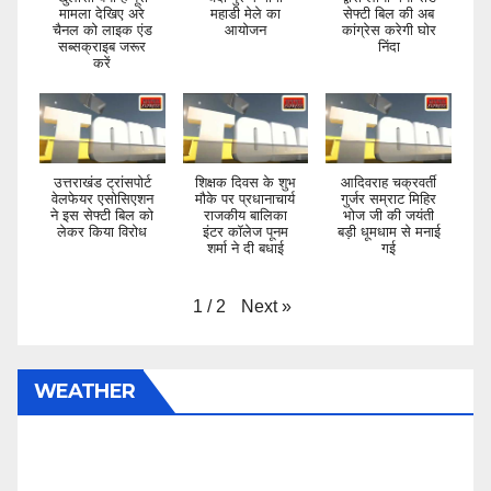
मामला देखिए अरे
महाडी मेले का
सेफ्टी बिल की अब
चैनल को लाइक एंड
आयोजन
कांग्रेस करेगी घोर
सब्सक्राइब जरूर
निंदा
करें
उत्तराखंड ट्रांसपोर्ट
शिक्षक दिवस के शुभ
आदिवराह चक्रवर्ती
वेलफेयर एसोसिएशन
मौके पर प्रधानाचार्य
गुर्जर सम्राट मिहिर
ने इस सेफ्टी बिल को
राजकीय बालिका
भोज जी की जयंती
लेकर किया विरोध
इंटर कॉलेज पूनम
बड़ी धूमधाम से मनाई
शर्मा ने दी बधाई
गई
Next
»
1
/
2
WEATHER