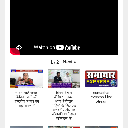
Next
»
1
/
2
भावना पांडे जनता
विनय विशाल
samachar
कैबिनेट पार्टी की
हॉस्पिटल लेकर
express Live
राष्ट्रीय अध्यक्ष का
आया है कैंसर
Stream
बड़ा बयान ?
पीड़ितों के लिए एक
सराहनीय और नई
सौगातविनय विशाल
हॉस्पिटल के