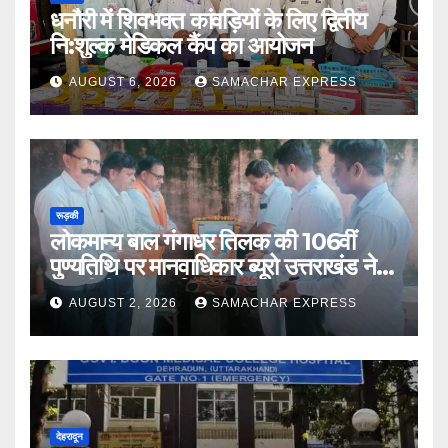
धनौरी में शिवभक्त कांवड़ियों के लिए द्वितीय
नि:शुल्क मेडिकल कैंप का आयोजन
AUGUST 6, 2026
SAMACHAR EXPRESS
रूड़की
लोकमान्य बाल गंगाधर तिलक की 106वीं
पुण्यतिथि पर मानवाधिकार ब्यूरो उत्तराखंड ने दी
भावभीनी श्रद्धांजलि
AUGUST 2, 2026
SAMACHAR EXPRESS
देहरादून