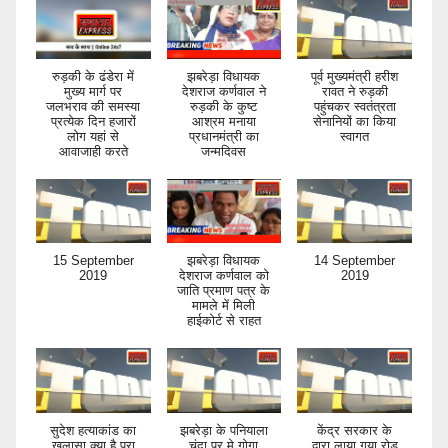
रुड़की के ढंडेरा में
झबरेड़ा विधायक
पूर्व मुख्यमंत्री हरीश
मुख्य मार्ग पर
देशराज कर्णवाल ने
रावत ने रुड़की
जलभराव की समस्या
रुड़की के कुष्ट
पहुंचकर स्वतंत्रता
प्रत्येक दिन हजारों
आश्रम मनाया
सेनानियों का किया
लोग यहां से
प्रधानमंत्री का
स्वागत
आवाजाही करते
जन्मदिवस
15 September
झबरेड़ा विधायक
14 September
2019
देशराज कर्णवाल को
2019
जाति प्रमाण पत्र के
मामले में मिली
हाईकोर्ट से राहत
सुदेश हत्याकांड का
झबरेड़ा के पनियाला
केंद्र सरकार के
खुलासा क्या है पूरा
चंदा पुर मे गोगा
द्वारा लाया गया रोड