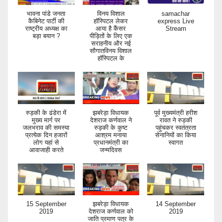
भावना पांडे जनता
विनय विशाल
samachar
कैबिनेट पार्टी की
हॉस्पिटल लेकर
express Live
राष्ट्रीय अध्यक्ष का
आया है कैंसर
Stream
बड़ा बयान ?
पीड़ितों के लिए एक
सराहनीय और नई
सौगातविनय विशाल
हॉस्पिटल के
रुड़की के ढंडेरा में
झबरेड़ा विधायक
पूर्व मुख्यमंत्री हरीश
मुख्य मार्ग पर
देशराज कर्णवाल ने
रावत ने रुड़की
जलभराव की समस्या
रुड़की के कुष्ट
पहुंचकर स्वतंत्रता
प्रत्येक दिन हजारों
आश्रम मनाया
सेनानियों का किया
लोग यहां से
प्रधानमंत्री का
स्वागत
आवाजाही करते
जन्मदिवस
15 September
झबरेड़ा विधायक
14 September
2019
देशराज कर्णवाल को
2019
जाति प्रमाण पत्र के