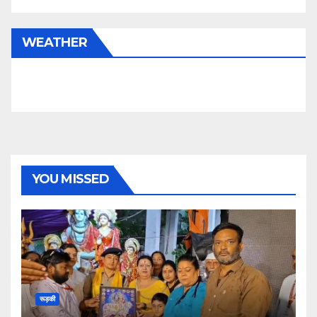
WEATHER
YOU MISSED
रूड़की