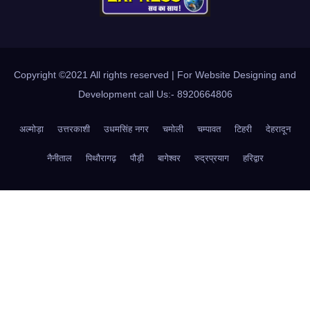
Copyright ©2021 All rights reserved | For Website Designing and
Development call Us:- 8920664806
अल्मोड़ा
उत्तरकाशी
उधमसिंह नगर
चमोली
चम्पावत
टिहरी
देहरादून
नैनीताल
पिथौरागढ़
पौड़ी
बागेश्वर
रुद्रप्रयाग
हरिद्वार