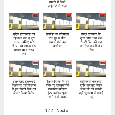
मामले में मिली
हाईकोर्ट से राहत
सुदेश हत्याकांड का
झबरेड़ा के पनियाला
केंद्र सरकार के
खुलासा क्या है पूरा
चंदा पुर मे गोगा
द्वारा लाया गया रोड
मामला देखिए अरे
महाडी मेले का
सेफ्टी बिल की अब
चैनल को लाइक एंड
आयोजन
कांग्रेस करेगी घोर
सब्सक्राइब जरूर
निंदा
करें
उत्तराखंड ट्रांसपोर्ट
शिक्षक दिवस के शुभ
आदिवराह चक्रवर्ती
वेलफेयर एसोसिएशन
मौके पर प्रधानाचार्य
गुर्जर सम्राट मिहिर
ने इस सेफ्टी बिल को
राजकीय बालिका
भोज जी की जयंती
लेकर किया विरोध
इंटर कॉलेज पूनम
बड़ी धूमधाम से मनाई
शर्मा ने दी बधाई
गई
Next
»
1
/
2