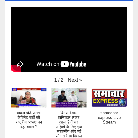
Next
»
1
/
2
भावना पांडे जनता
विनय विशाल
samachar
कैबिनेट पार्टी की
हॉस्पिटल लेकर
express Live
राष्ट्रीय अध्यक्ष का
आया है कैंसर
Stream
बड़ा बयान ?
पीड़ितों के लिए एक
सराहनीय और नई
सौगातविनय विशाल