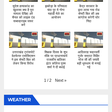
सुदेश हत्याकांड का
झबरेड़ा के पनियाला
केंद्र सरकार के
खुलासा क्या है पूरा
चंदा पुर मे गोगा
द्वारा लाया गया रोड
मामला देखिए अरे
महाडी मेले का
सेफ्टी बिल की अब
चैनल को लाइक एंड
आयोजन
कांग्रेस करेगी घोर
सब्सक्राइब जरूर
निंदा
करें
उत्तराखंड ट्रांसपोर्ट
शिक्षक दिवस के शुभ
आदिवराह चक्रवर्ती
वेलफेयर एसोसिएशन
मौके पर प्रधानाचार्य
गुर्जर सम्राट मिहिर
ने इस सेफ्टी बिल को
राजकीय बालिका
भोज जी की जयंती
लेकर किया विरोध
इंटर कॉलेज पूनम
बड़ी धूमधाम से मनाई
शर्मा ने दी बधाई
गई
Next
»
1
/
2
WEATHER