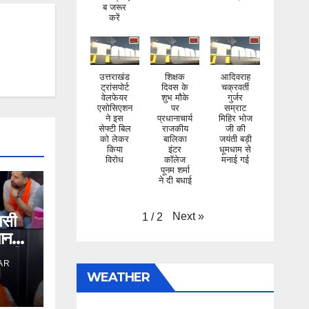
करें
उत्तराखंड
शिक्षक
आदिवराह
ट्रांसपोर्ट
दिवस के
चक्रवर्ती
वेलफेयर
शुभ मौके
गुर्जर
एसोसिएशन
पर
सम्राट
ने इस
प्रधानाचार्य
मिहिर भोज
सेफ्टी बिल
राजकीय
जी की
को लेकर
बालिका
जयंती बड़ी
किया
इंटर
धूमधाम से
विरोध
कॉलेज
मनाई गई
पूनम शर्मा
ने दी बधाई
Next
»
1
/
2
पसी
मान
िसी
AR
WEATHER