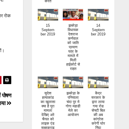
री
 पर रोक
15
झबरेड़ा
14
Septem
विधायक
Septem
ber 2019
देशराज
ber 2019
कर्णवाल
को जाति
प्रमाण
पत्र के
ों।
मामले में
मिली
हाईकोर्ट से
राहत
सुदेश
झबरेड़ा के
केंद्र
हत्याकांड
पनियाला
सरकार के
ें पोषण
का खुलासा
चंदा पुर मे
द्वारा लाया
क्या है पूरा
गोगा महाडी
गया रोड
 गया
मामला
मेले का
सेफ्टी बिल
देखिए अरे
आयोजन
की अब
चैनल को
कांग्रेस
लाइक एंड
करेगी घोर
सब्सक्राइ
निंदा
ब जरूर