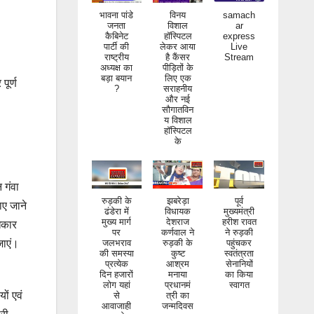
भावना पांडे
विनय
samach
जनता
विशाल
ar
कैबिनेट
हॉस्पिटल
express
पार्टी की
लेकर आया
Live
राष्ट्रीय
है कैंसर
Stream
अध्यक्ष का
पीड़ितों के
बड़ा बयान
लिए एक
?
सराहनीय
पूर्ण
और नई
सौगातविन
य विशाल
हॉस्पिटल
के
 गंवा
रुड़की के
झबरेड़ा
पूर्व
ढंडेरा में
विधायक
मुख्यमंत्री
ाए जाने
मुख्य मार्ग
देशराज
हरीश रावत
पर
कर्णवाल ने
ने रुड़की
िकार
जलभराव
रुड़की के
पहुंचकर
जाएं।
की समस्या
कुष्ट
स्वतंत्रता
प्रत्येक
आश्रम
सेनानियों
दिन हजारों
मनाया
का किया
लोग यहां
प्रधानमं
स्वागत
से
त्री का
ों एवं
आवाजाही
जन्मदिवस
करते