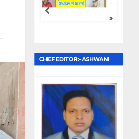
Samachar Express
CHIEF EDITOR:- ASHWANI
UPADHYAY