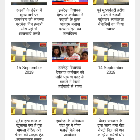
रुड़की के ढंडेरा में
झबरेड़ा विधायक
पूर्व मुख्यमंत्री हरीश
मुख्य मार्ग पर
देशराज कर्णवाल ने
रावत ने रुड़की
जलभराव की समस्या
रुड़की के कुष्ट
पहुंचकर स्वतंत्रता
प्रत्येक दिन हजारों
आश्रम मनाया
सेनानियों का किया
लोग यहां से
प्रधानमंत्री का
स्वागत
आवाजाही करते
जन्मदिवस
15 September
झबरेड़ा विधायक
14 September
2019
देशराज कर्णवाल को
2019
जाति प्रमाण पत्र के
मामले में मिली
हाईकोर्ट से राहत
सुदेश हत्याकांड का
झबरेड़ा के पनियाला
केंद्र सरकार के
खुलासा क्या है पूरा
चंदा पुर मे गोगा
द्वारा लाया गया रोड
मामला देखिए अरे
महाडी मेले का
सेफ्टी बिल की अब
चैनल को लाइक एंड
आयोजन
कांग्रेस करेगी घोर
सब्सक्राइब जरूर
निंदा