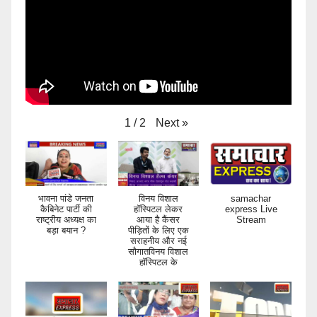
Next
»
1
/
2
भावना पांडे जनता
विनय विशाल
samachar
कैबिनेट पार्टी की
हॉस्पिटल लेकर
express Live
राष्ट्रीय अध्यक्ष का
आया है कैंसर
Stream
बड़ा बयान ?
पीड़ितों के लिए एक
सराहनीय और नई
सौगातविनय विशाल
हॉस्पिटल के