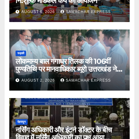
नि:शुल्क मेडिकल कैंप का आयोजन
AUGUST 6, 2026
SAMACHAR EXPRESS
रूड़की
लोकमान्य बाल गंगाधर तिलक की 106वीं
पुण्यतिथि पर मानवाधिकार ब्यूरो उत्तराखंड ने दी
भावभीनी श्रद्धांजलि
AUGUST 2, 2026
SAMACHAR EXPRESS
देहरादून
नर्सिंग अधिकारी और इंटर्न डॉक्टर के बीच
विवाद में नर्सिंग अधिकारी का पक्ष आया